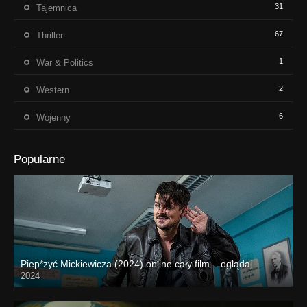
31
Tajemnica
67
Thriller
1
War & Politics
2
Western
6
Wojenny
Popularne
Piep*zyć Mickiewicza (2024) online cały film – oglądaj
2024