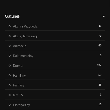
Gatunek
11
Akcja i Przygoda
79
Akcja, filmy akcji
40
Animacja
6
Dokumentalny
137
Dramat
52
Familijny
38
Fantasy
1
film TV
16
Historyczny