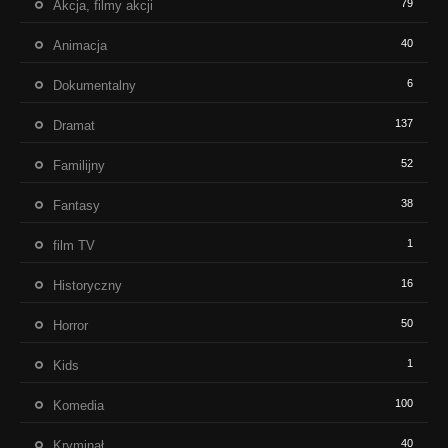
79
Akcja, filmy akcji
40
Animacja
6
Dokumentalny
137
Dramat
52
Familijny
38
Fantasy
1
film TV
16
Historyczny
50
Horror
1
Kids
100
Komedia
40
Kryminał