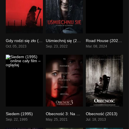
Gdy rodzi się zło (2023)
Uśmiechnij się (2022)
Road House (2024) cały film online – oglądaj
0
0
0
Oct. 05, 2023
Sep. 23, 2022
Mar. 08, 2024
Siedem (1995)
Obecność 3: Na Rozkaz Diabła (2021)
Obecność (2013)
0
0
0
Sep. 22, 1995
May. 25, 2021
Jul. 18, 2013