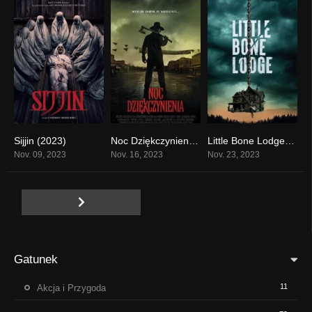
Sijjin (2023)
Noc Dziękczynienia (2023)
Little Bone Lodge (2023)
0
0
0
Nov. 09, 2023
Nov. 16, 2023
Nov. 23, 2023
Gatunek
11
Akcja i Przygoda