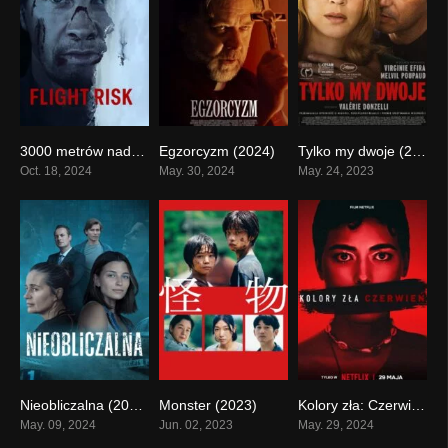
3000 metrów nad ziemią (2024)
Egzorcyzm (2024)
Tylko my dwoje (2023)
0
0
0
Oct. 18, 2024
May. 30, 2024
May. 24, 2023
Nieobliczalna (2024)
Monster (2023)
Kolory zła: Czerwień (2024)
0
0
0
May. 09, 2024
Jun. 02, 2023
May. 29, 2024