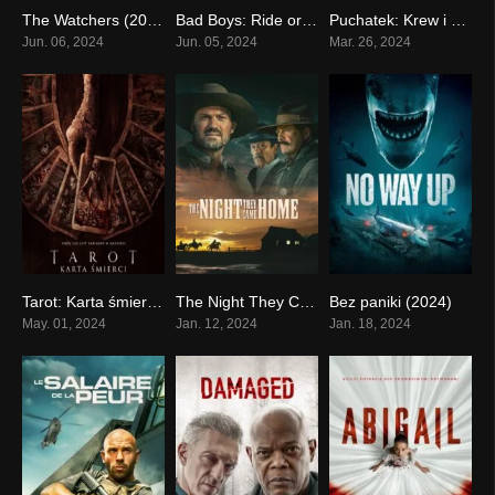
The Watchers (2024)
Bad Boys: Ride or Die (2024)
Puchatek: Krew i miód 2 (2024)
0
0
0
Jun. 06, 2024
Jun. 05, 2024
Mar. 26, 2024
Tarot: Karta śmierci (2024)
The Night They Came Home (2024)
Bez paniki (2024)
0
0
0
May. 01, 2024
Jan. 12, 2024
Jan. 18, 2024