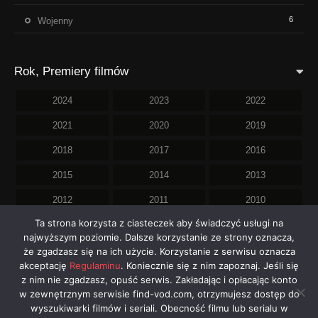
6
Wojenny
Rok, Premiery filmów
2024
2023
2022
2021
2020
2019
2018
2017
2016
2015
2014
2013
2012
2011
2010
Ta strona korzysta z ciasteczek aby świadczyć usługi na
2009
2008
2007
najwyższym poziomie. Dalsze korzystanie ze strony oznacza,
2006
2005
2004
że zgadzasz się na ich użycie. Korzystanie z serwisu oznacza
akceptację
Regulaminu
. Koniecznie się z nim zapoznaj. Jeśli się
2001
1999
1997
z nim nie zgadzasz, opuść serwis. Zakładając i opłacając konto
w zewnętrznym serwisie find-vod.com, otrzymujesz dostęp do
1995
1994
1992
wyszukiwarki filmów i seriali. Obecność filmu lub serialu w