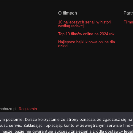
O filmach
Part
10 najlepszych seriali w historii
Filmo
według redakcji
Top 10 filmów online na 2024 rok
Najlepsze bajki kinowe online dla
dzieci
lmobaza.pl.
Regulamin
ym poziomie. Dalsze korzystanie ze strony oznacza, że zgadzasz się na
opuść serwis. Zakładając i opłacając konto w zewnętrznym serwisie find
w naszej bazie nie gwarantuje sukcesu znalezienia źródła dostawcy leg