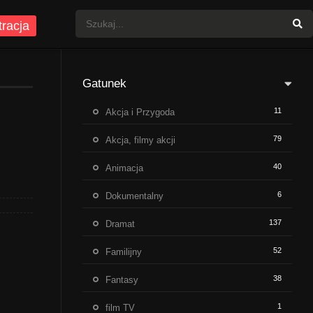
tracja
Gatunek
11
Akcja i Przygoda
79
Akcja, filmy akcji
40
Animacja
6
Dokumentalny
137
Dramat
52
Familijny
38
Fantasy
1
film TV