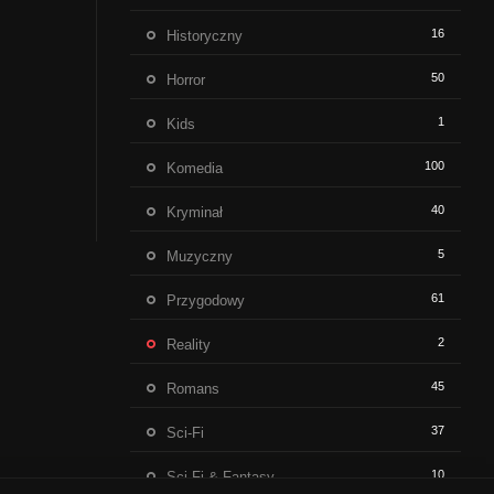
16
Historyczny
50
Horror
1
Kids
100
Komedia
40
Kryminał
5
Muzyczny
61
Przygodowy
2
Reality
45
Romans
37
Sci-Fi
10
Sci-Fi & Fantasy