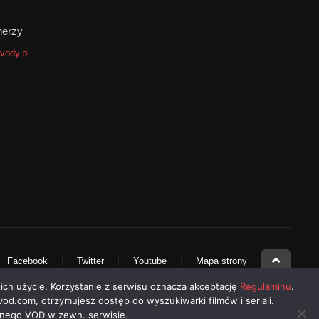
4
Soap
nerzy
31
Tajemnica
vody.pl
67
Thriller
1
War & Politics
2
Western
6
Wojenny
Rok, Premiery filmów
2024
2023
2022
Facebook
Twitter
Youtube
Mapa strony
2021
2020
2019
 ich użycie. Korzystanie z serwisu oznacza akceptację
Regulaminu
.
2018
2017
2016
-vod.com, otrzymujesz dostęp do wyszukiwarki filmów i seriali.
alnego VOD w zewn. serwisie.
2015
2014
2013