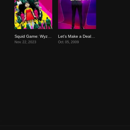
Squid Game: Wyzwanie (2023) serial online – obejrzyj
Let’s Make a Deal serial online obejrzyj
5.993
5.6
Nov. 22, 2023
Oct. 05, 2009