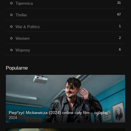
31
Tajemnica
67
Thriller
1
War & Politics
2
Western
6
Wojenny
Popularne
Piep*zyć Mickiewicza (2024) online cały film – oglądaj
2024