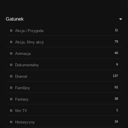
Gatunek
11
Akcja i Przygoda
79
Akcja, filmy akcji
40
Animacja
6
Dokumentalny
137
Dramat
52
Familijny
38
Fantasy
1
film TV
16
Historyczny