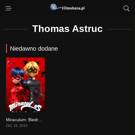
Thomas Astruc
Niedawno dodane
Miraculum: Biedronka i Czarny Kot serial online obejrzyj
8.047
Oct. 19, 2015