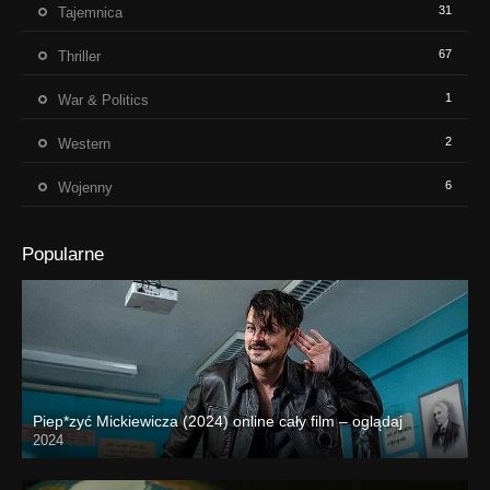
31
Tajemnica
67
Thriller
1
War & Politics
2
Western
6
Wojenny
Popularne
Piep*zyć Mickiewicza (2024) online cały film – oglądaj
2024