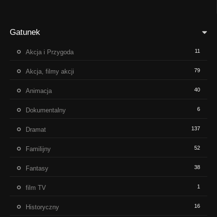
Gatunek
11
Akcja i Przygoda
79
Akcja, filmy akcji
40
Animacja
6
Dokumentalny
137
Dramat
52
Familijny
38
Fantasy
1
film TV
16
Historyczny