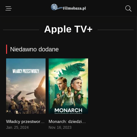
Apple TV+
Niedawno dodane
Władcy przestworzy (2024) serial online – gdzie obejrzeć
Monarch: dziedzictwo potworów (2023) online oglądaj
7.75
8.292
Jan. 25, 2024
Nov. 16, 2023