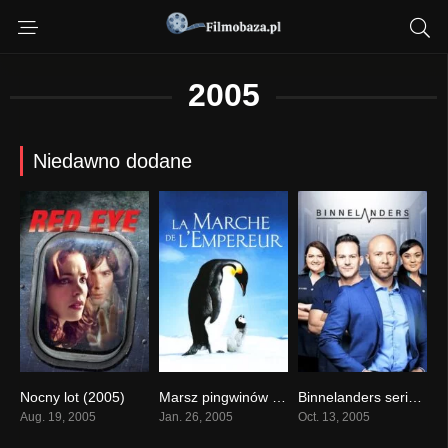
2005
Niedawno dodane
Nocny lot (2005)
Marsz pingwinów (2005)
Binnelanders serial online obejrzyj
0
0
5.447
Aug. 19, 2005
Jan. 26, 2005
Oct. 13, 2005