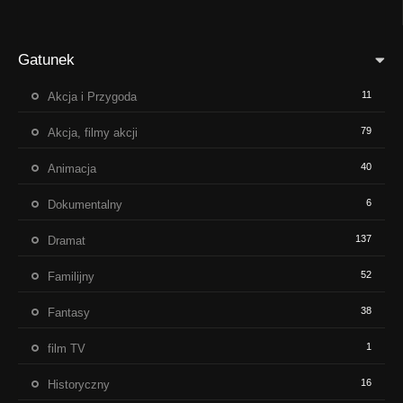
Gatunek
11
Akcja i Przygoda
79
Akcja, filmy akcji
40
Animacja
6
Dokumentalny
137
Dramat
52
Familijny
38
Fantasy
1
film TV
16
Historyczny