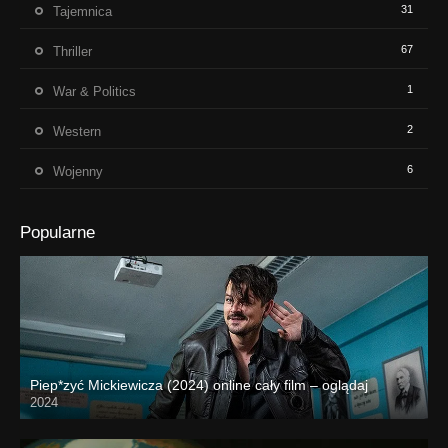
31
Tajemnica
67
Thriller
1
War & Politics
2
Western
6
Wojenny
Popularne
Piep*zyć Mickiewicza (2024) online cały film – oglądaj
2024