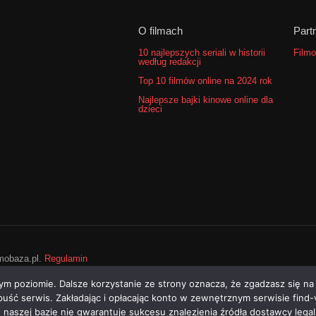
O filmach
Part
10 najlepszych seriali w historii
Filmo
według redakcji
Top 10 filmów online na 2024 rok
Najlepsze bajki kinowe online dla
dzieci
lmobaza.pl.
Regulamin
ym poziomie. Dalsze korzystanie ze strony oznacza, że zgadzasz się na
opuść serwis. Zakładając i opłacając konto w zewnętrznym serwisie find
w naszej bazie nie gwarantuje sukcesu znalezienia źródła dostawcy leg