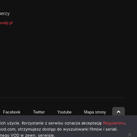
4
Soap
nerzy
31
Tajemnica
vody.pl
67
Thriller
1
War & Politics
2
Western
6
Wojenny
Popularne
Facebook
Twitter
Youtube
Mapa strony
Piep*zyć Mickiewicza (2024) online cały film – oglądaj
 ich użycie. Korzystanie z serwisu oznacza akceptację
Regulaminu
.
2024
-vod.com, otrzymujesz dostęp do wyszukiwarki filmów i seriali.
alnego VOD w zewn. serwisie.