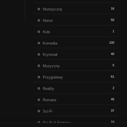
16
Historyczny
50
Horror
1
Kids
100
Komedia
40
Kryminał
5
Muzyczny
61
Przygodowy
2
Reality
45
Romans
37
Sci-Fi
10
Sci-Fi & Fantasy