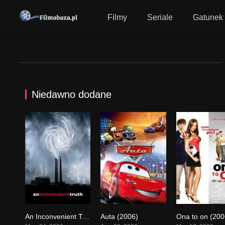
Filmy
Seriale
Gatunek
Niedawno dodane
An Inconvenient Truth (2006)
Auta (2006)
Ona to on (200
0
0