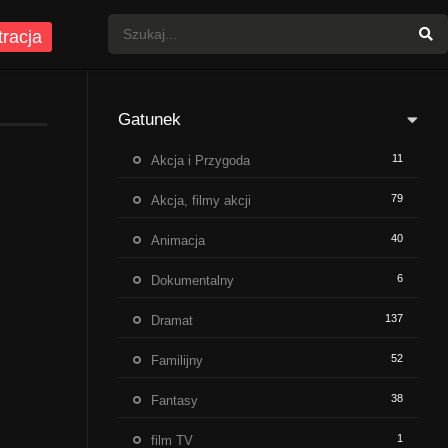
tracja
Gatunek
11
Akcja i Przygoda
79
Akcja, filmy akcji
40
Animacja
6
Dokumentalny
137
Dramat
52
Familijny
38
Fantasy
1
film TV