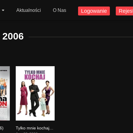
Aktualności
O Nas
Logowanie
Rejes
2006
6)
Tylko mnie kochaj (2006)
0
0