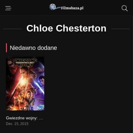
Chloe Chesterton
Niedawno dodane
Gwiezdne wojny: część VII – Przebudzenie Mocy (2015)
0
Dec. 15, 2015