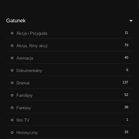
Gatunek
11
Akcja i Przygoda
79
Akcja, filmy akcji
40
Animacja
6
Dokumentalny
137
Dramat
52
Familijny
38
Fantasy
1
film TV
16
Historyczny