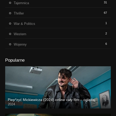
31
Tajemnica
67
Thriller
1
War & Politics
2
Western
6
Wojenny
Popularne
Piep*zyć Mickiewicza (2024) online cały film – oglądaj
2024