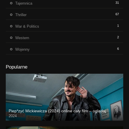
31
Tajemnica
67
Thriller
1
War & Politics
2
Western
6
Wojenny
Popularne
Piep*zyć Mickiewicza (2024) online cały film – oglądaj
2024