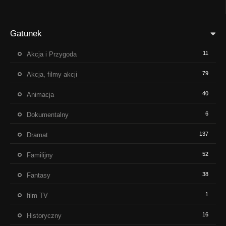
Gatunek
11
Akcja i Przygoda
79
Akcja, filmy akcji
40
Animacja
6
Dokumentalny
137
Dramat
52
Familijny
38
Fantasy
1
film TV
16
Historyczny