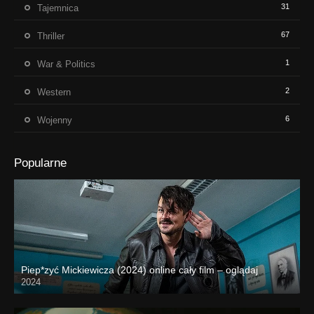
31
Tajemnica
67
Thriller
1
War & Politics
2
Western
6
Wojenny
Popularne
Piep*zyć Mickiewicza (2024) online cały film – oglądaj
2024