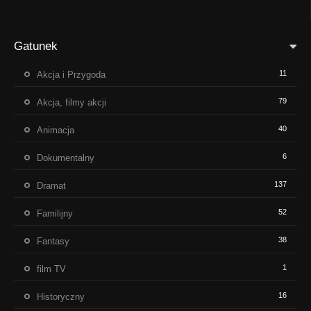
Gatunek
11
Akcja i Przygoda
79
Akcja, filmy akcji
40
Animacja
6
Dokumentalny
137
Dramat
52
Familijny
38
Fantasy
1
film TV
16
Historyczny