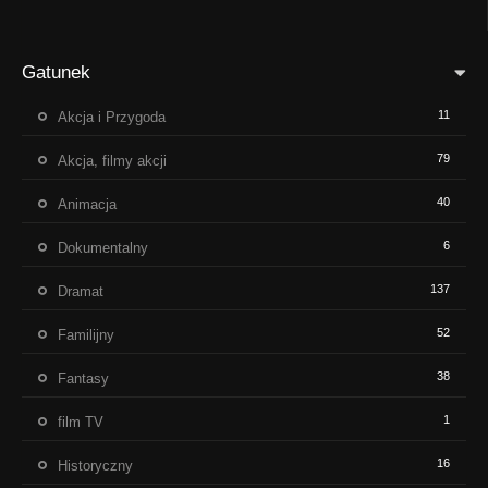
Gatunek
11
Akcja i Przygoda
79
Akcja, filmy akcji
40
Animacja
6
Dokumentalny
137
Dramat
52
Familijny
38
Fantasy
1
film TV
16
Historyczny