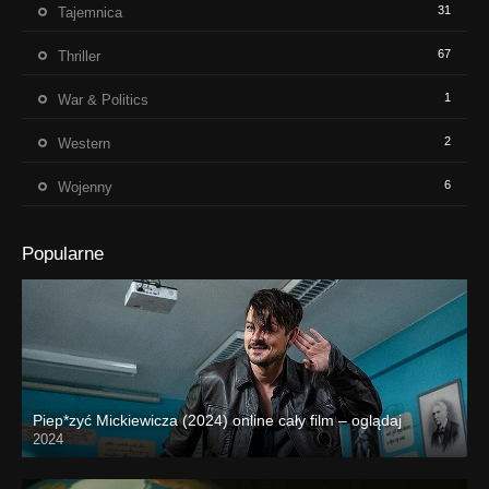
31
Tajemnica
67
Thriller
1
War & Politics
2
Western
6
Wojenny
Popularne
Piep*zyć Mickiewicza (2024) online cały film – oglądaj
2024