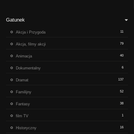
Gatunek
11
Akcja i Przygoda
79
Akcja, filmy akcji
40
Animacja
6
Dokumentalny
137
Dramat
52
Familijny
38
Fantasy
1
film TV
16
Historyczny