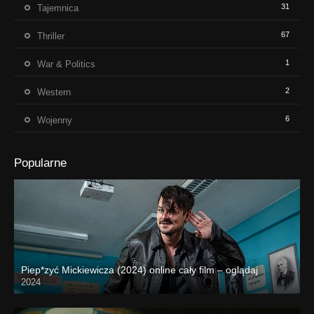
31
Tajemnica
67
Thriller
1
War & Politics
2
Western
6
Wojenny
Popularne
Piep*zyć Mickiewicza (2024) online cały film – oglądaj
2024