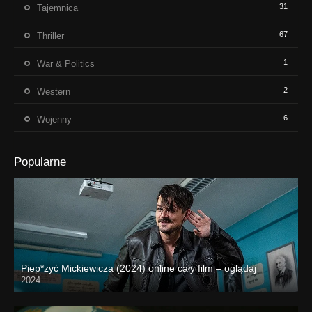
31
Tajemnica
67
Thriller
1
War & Politics
2
Western
6
Wojenny
Popularne
Piep*zyć Mickiewicza (2024) online cały film – oglądaj
2024