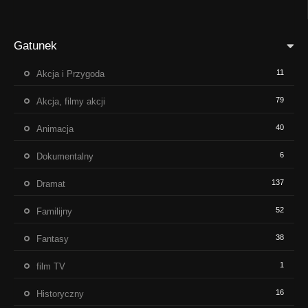
Gatunek
11
Akcja i Przygoda
79
Akcja, filmy akcji
40
Animacja
6
Dokumentalny
137
Dramat
52
Familijny
38
Fantasy
1
film TV
16
Historyczny