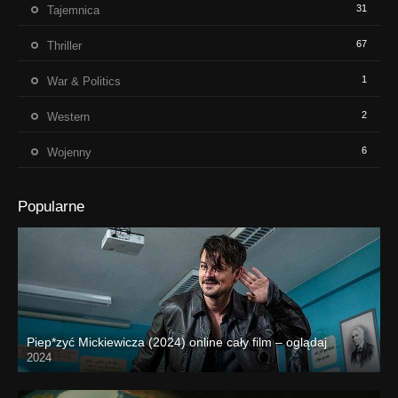
31
Tajemnica
67
Thriller
1
War & Politics
2
Western
6
Wojenny
Popularne
Piep*zyć Mickiewicza (2024) online cały film – oglądaj
2024