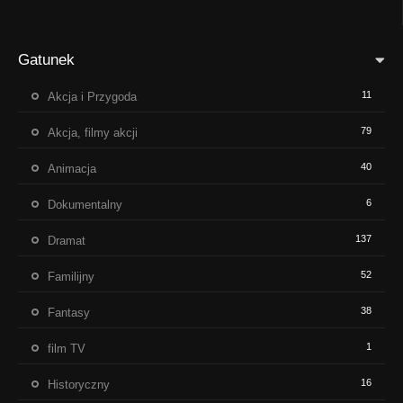
Gatunek
11
Akcja i Przygoda
79
Akcja, filmy akcji
40
Animacja
6
Dokumentalny
137
Dramat
52
Familijny
38
Fantasy
1
film TV
16
Historyczny