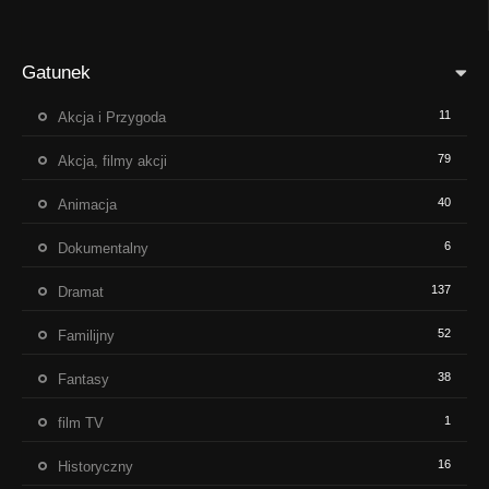
Gatunek
11
Akcja i Przygoda
79
Akcja, filmy akcji
40
Animacja
6
Dokumentalny
137
Dramat
52
Familijny
38
Fantasy
1
film TV
16
Historyczny