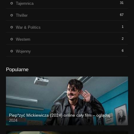
31
Tajemnica
67
Thriller
1
War & Politics
2
Western
6
Wojenny
Popularne
Piep*zyć Mickiewicza (2024) online cały film – oglądaj
2024