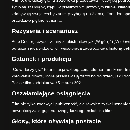
Film „Co w duszy gra” z 2020 roku przedstawia niezwykłą podróż
życiową szansą występu w prestiżowym jazzowym klubie. Niefor
zdobywają swoje cechy zanim przybędą na Ziemię. Tam Joe spoty
prawdziwe piękno istnienia.
Reżyseria i scenariusz
Pete Docter, reżyser znany z takich hitów jak „W górę” i „W głow
porusza serca widzów. Ich współpraca zaowocowała historią pełną
Gatunek i produkcja
„Co w duszy gra” to animacja wzbogacona elementami komedii i 
kreowania filmów, które przemawiają zarówno do dzieci, jak i do
Polsce film zadebiutował 5 marca 2021.
Oszałamiające osiągnięcia
Film nie tylko zachwycił publiczność, ale również zyskał uznani
pewnością zasługuje na uwagę każdego miłośnika filmu.
Głosy, które ożywiają postacie