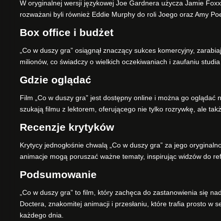
W oryginalnej wersji językowej Joe Gardnera użycza Jamie Foxx,
rozważani byli również Eddie Murphy do roli Joego oraz Amy Poehl
Box office i budżet
„Co w duszy gra” osiągnął znaczący sukces komercyjny, zarabi
milionów, co świadczy o wielkich oczekiwaniach i zaufaniu studia 
Gdzie oglądać
Film „Co w duszy gra” jest dostępny online i można go oglądać n
szukają filmu z lektorem, oferującego nie tylko rozrywkę, ale tak
Recenzje krytyków
Krytycy jednogłośnie chwalą „Co w duszy gra” za jego oryginalno
animacje mogą poruszać ważne tematy, inspirując widzów do ref
Podsumowanie
„Co w duszy gra” to film, który zachęca do zastanowienia się nad
Doctera, znakomitej animacji i przesłaniu, które trafia prosto w se
każdego dnia.