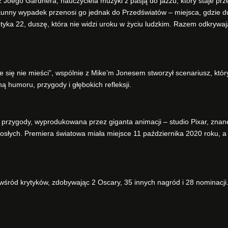
 Joego Gardnera, nauczyciela muzyki z pasją do jazzu, który staje prz
tunny wypadek przenosi go jednak do Przedświatów – miejsca, gdzie 
ka 22, duszę, która nie widzi uroku w życiu ludzkim. Razem odkrywaj
ie się nie mieści”, wspólnie z Mike’m Jonesem stworzył scenariusz, któr
 humoru, przygody i głębokich refleksji.
przygody, wyprodukowana przez giganta animacji – studio Pixar, znan
rosłych. Premiera światowa miała miejsce 11 października 2020 roku, a
e wśród krytyków, zdobywając 2 Oscary, 35 innych nagród i 28 nominacji