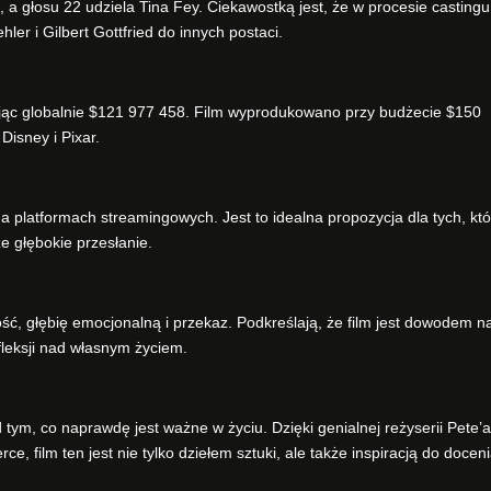
 a głosu 22 udziela Tina Fey. Ciekawostką jest, że w procesie castingu
er i Gilbert Gottfried do innych postaci.
ając globalnie $121 977 458. Film wyprodukowano przy budżecie $150
Disney i Pixar.
a platformach streamingowych. Jest to idealna propozycja dla tych, któ
że głębokie przesłanie.
ść, głębię emocjonalną i przekaz. Podkreślają, że film jest dowodem na
leksji nad własnym życiem.
 tym, co naprawdę jest ważne w życiu. Dzięki genialnej reżyserii Pete’a
rce, film ten jest nie tylko dziełem sztuki, ale także inspiracją do docen