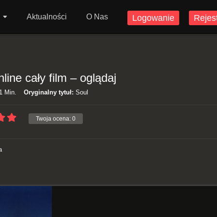
Aktualności
O Nas
Logowanie
Rejes
ine cały film – oglądaj
1 Min.
Oryginalny tytuł:
Soul
Twoja ocena:
0
a