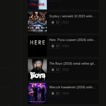
Szybcy i wściekli 10 2023 online cały film – oglądaj
10
2023
Here. Poza czasem (2024) online cały film – oglądaj
10
2024
The Boys (2019) serial online gdzie obejrzeć
10
2019
Wieczór kawalerski (2024) online cały film – oglądaj
10
2024