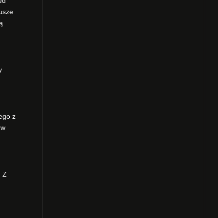
ed
dusze
ą
y
ego z
 w
. Z