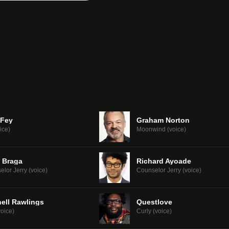
 Fey
Graham Norton
ice)
Moonwind (voice)
e Braga
Richard Ayoade
lor Jerry (voice)
Counselor Jerry (voice)
ell Rawlings
Questlove
oice)
Curly (voice)