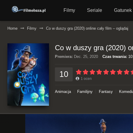
Filmy
Seriale
Gatunek
Home
Filmy
Co w duszy gra (2020) online cały film – oglądaj
Co w duszy gra (2020) onl
Premiera:
Dec. 25, 2020
Czas trwania:
10
10
1
ocen
Animacja
Familijny
Fantasy
Komedi