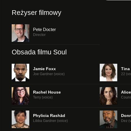
Reżyser filmowy
Pete Docter
Director
Obsada filmu Soul
Jamie Foxx
Tina
Joe Gardner (voice)
22 (vo
Rachel House
Alic
Terry (voice)
Counse
Phylicia Rashād
Donn
Libba Gardner (voice)
Dez (v