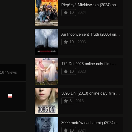
Piep*zyć Mickiewicza (2024) online cały film – oglądaj
10
2024
An Inconvenient Truth (2006) online cały film – oglądaj
10
2006
172 Dni 2023 online cały film – oglądaj
10
2023
1167 Views
3096 Dni (2013) online cały film – oglądaj
8
2013
3000 metrów nad ziemią (2024) online cały film – oglądaj
10
2024