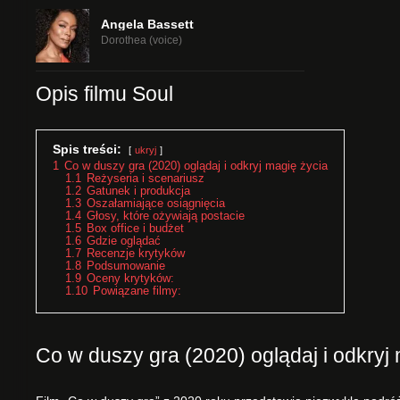
Angela Bassett
Dorothea (voice)
Opis filmu Soul
Spis treści:
ukryj
1
Co w duszy gra (2020) oglądaj i odkryj magię życia
1.1
Reżyseria i scenariusz
1.2
Gatunek i produkcja
1.3
Oszałamiające osiągnięcia
1.4
Głosy, które ożywiają postacie
1.5
Box office i budżet
1.6
Gdzie oglądać
1.7
Recenzje krytyków
1.8
Podsumowanie
1.9
Oceny krytyków:
1.10
Powiązane filmy:
Co w duszy gra (2020) oglądaj i odkryj