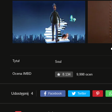
Tytuł
Soul
Ocena IMBD
8.134
9,998 ocen
Udostępnij
4
Facebook
Twitter