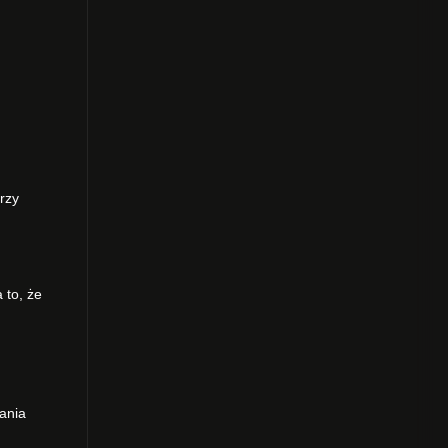
rzy
 to, że
iania