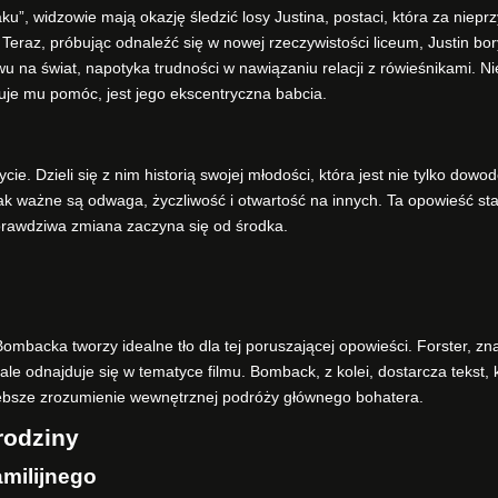
”, widzowie mają okazję śledzić losy Justina, postaci, która za niepr
eraz, próbując odnaleźć się w nowej rzeczywistości liceum, Justin bor
 na świat, napotyka trudności w nawiązaniu relacji z rówieśnikami. Ni
óbuje mu pomóc, jest jego ekscentryczna babcia.
ie. Dzieli się z nim historią swojej młodości, która jest nie tylko dow
 jak ważne są odwaga, życzliwość i otwartość na innych. Ta opowieść st
 prawdziwa zmiana zaczyna się od środka.
backa tworzy idealne tło dla tej poruszającej opowieści. Forster, zn
e odnajduje się w tematyce filmu. Bomback, z kolei, dostarcza tekst, 
 głębsze zrozumienie wewnętrznej podróży głównego bohatera.
rodziny
milijnego