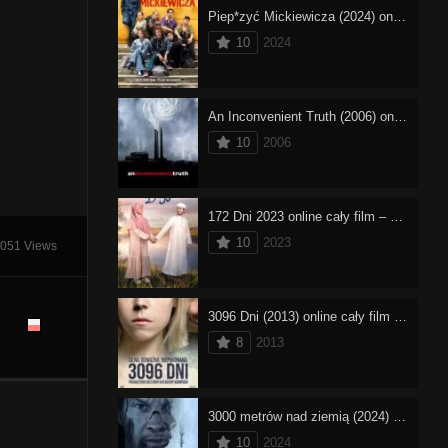
Piep*zyć Mickiewicza (2024) online cały film – oglądaj
10
2024
An Inconvenient Truth (2006) online cały film – oglądaj
10
2006
172 Dni 2023 online cały film – oglądaj
10
2023
051 Views
3096 Dni (2013) online cały film – oglądaj
8
2013
3000 metrów nad ziemią (2024) online cały film – oglądaj
10
2024