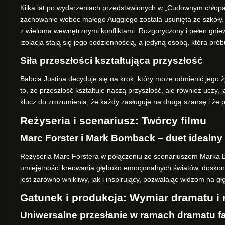
Kilka lat po wydarzeniach przedstawionych w „Cudownym chłopaku
zachowanie wobec małego Auggiego została usunięta ze szkoły. T
z wieloma wewnętrznymi konfliktami. Rozgoryczony i pełen gniewu
izolacja stają się jego codziennością, a jedyną osobą, która pr
Siła przeszłości kształtująca przyszłość
Babcia Justina decyduje się na krok, który może odmienić jego życ
to, że przeszłość kształtuje naszą przyszłość, ale również uczy,
klucz do zrozumienia, że każdy zasługuje na drugą szansę i że
Reżyseria i scenariusz: Twórcy filmu
Marc Forster i Mark Bomback – duet idealny
Reżyseria Marc Forstera w połączeniu ze scenariuszem Marka Bom
umiejętności kreowania głęboko emocjonalnych światów, doskonal
jest zarówno wnikliwy, jak i inspirujący, pozwalając widzom na
Gatunek i produkcja: Wymiar dramatu i 
Uniwersalne przesłanie w ramach dramatu fa