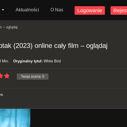
Aktualności
O Nas
Logowanie
Rejes
m – oglądaj
tak (2023) online cały film – oglądaj
 Min.
Oryginalny tytuł:
White Bird
Twoja ocena:
0
ns