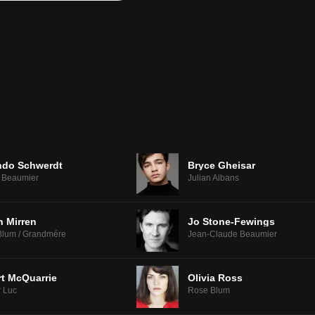
ndo Schwerdt
Bryce Gheisar
n Beaumier
Julian Albans
n Mirren
Jo Stone-Fewings
Blum / Grandmére
Jean-Claude Beaumier
rt McQuarrie
Olivia Ross
r Luc
Rose Blum