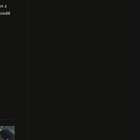
en z
eślił