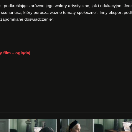
m, podkreślając zarówno jego walory artystyczne, jak i edukacyjne. Jed
cenariusz, który porusza ważne tematy społeczne”. Inny ekspert podkr
 niezapomniane doświadczenie”.
y film – oglądaj