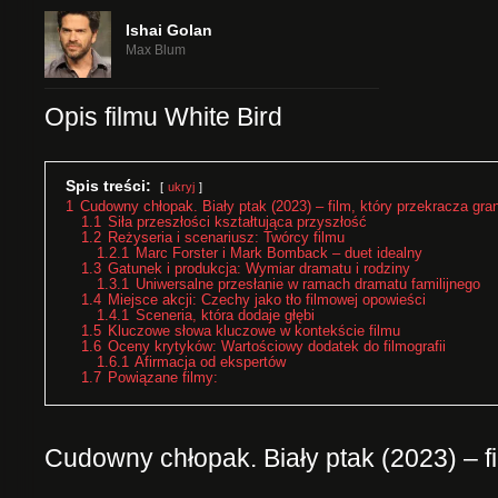
Ishai Golan
Max Blum
Opis filmu White Bird
Spis treści:
ukryj
1
Cudowny chłopak. Biały ptak (2023) – film, który przekracza gra
1.1
Siła przeszłości kształtująca przyszłość
1.2
Reżyseria i scenariusz: Twórcy filmu
1.2.1
Marc Forster i Mark Bomback – duet idealny
1.3
Gatunek i produkcja: Wymiar dramatu i rodziny
1.3.1
Uniwersalne przesłanie w ramach dramatu familijnego
1.4
Miejsce akcji: Czechy jako tło filmowej opowieści
1.4.1
Sceneria, która dodaje głębi
1.5
Kluczowe słowa kluczowe w kontekście filmu
1.6
Oceny krytyków: Wartościowy dodatek do filmografii
1.6.1
Afirmacja od ekspertów
1.7
Powiązane filmy:
Cudowny chłopak. Biały ptak (2023) – fi