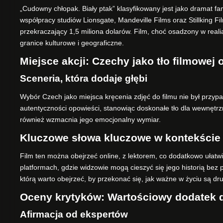
„Cudowny chłopak. Biały ptak” klasyfikowany jest jako dramat fam
współpracy studiów Lionsgate, Mandeville Films oraz Stillking 
przekraczający 1,5 miliona dolarów. Film, choć osadzony w reali
granice kulturowe i geograficzne.
Miejsce akcji: Czechy jako tło filmowej
Sceneria, która dodaje głębi
Wybór Czech jako miejsca kręcenia zdjęć do filmu nie był przypad
autentyczności opowieści, stanowiąc doskonałe tło dla wewnętrzn
również wzmacnia jego emocjonalny wymiar.
Kluczowe słowa kluczowe w kontekście 
Film ten można obejrzeć online, z lektorem, co dodatkowo ułatw
platformach, gdzie widzowie mogą cieszyć się jego historią bez
którą warto obejrzeć, by przekonać się, jak ważne w życiu są dr
Oceny krytyków: Wartościowy dodatek do
Afirmacja od ekspertów