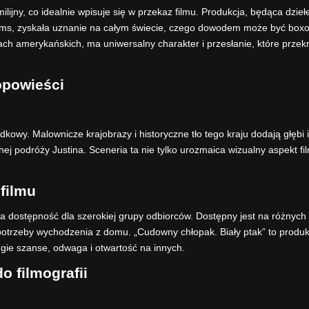
ilijny, co idealnie wpisuje się w przekaz filmu. Produkcja, będąca dzie
Films, zyskała uznanie na całym świecie, czego dowodem może być boxo
ach amerykańskich, ma uniwersalny charakter i przesłanie, które przek
 opowieści
kowy. Malownicze krajobrazy i historyczne tło tego kraju dodają głębi i
ej podróży Justina. Sceneria ta nie tylko urozmaica wizualny aspekt fil
filmu
ia dostępność dla szerokiej grupy odbiorców. Dostępny jest na różnych
 potrzeby wychodzenia z domu. „Cudowny chłopak. Biały ptak” to produk
ugie szanse, odwaga i otwartość na innych.
 filmografii