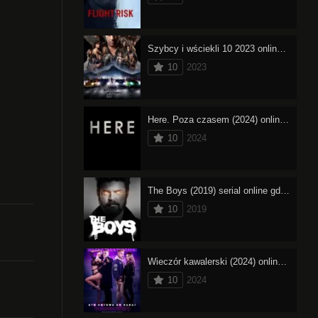
Szybcy i wściekli 10 2023 online cały film – oglądaj
10
2023
Here. Poza czasem (2024) online cały film – oglądaj
10
2024
The Boys (2019) serial online gdzie obejrzeć
10
2019
Wieczór kawalerski (2024) online cały film – oglądaj
10
2024