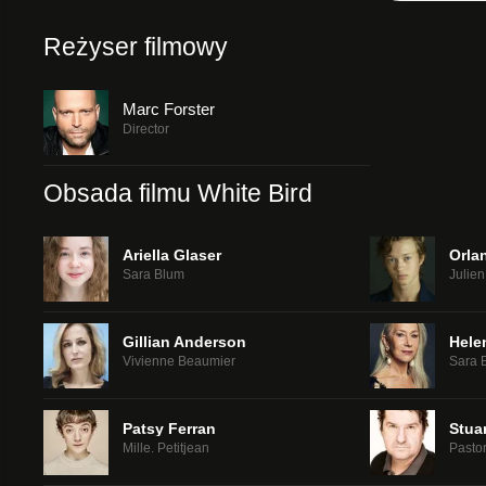
Reżyser filmowy
Marc Forster
Director
Obsada filmu White Bird
Ariella Glaser
Orla
Sara Blum
Julie
Gillian Anderson
Hele
Vivienne Beaumier
Sara 
Patsy Ferran
Stua
Mille. Petitjean
Pasto