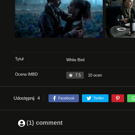
Tytuł
White Bird
Ocena IMBD
7.5
10 ocen
Udostępnij
4
Facebook
Twitter
(1) comment