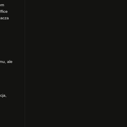
łem
ffice
racza
mu, ale
cja,