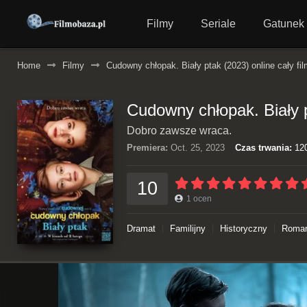
Filmy
Seriale
Gatunek
Home
Filmy
Cudowny chłopak. Biały ptak (2023) online cały fil
Cudowny chłopak. Biały p
Dobro zawsze wraca.
Premiera:
Oct. 25, 2023
Czas trwania:
120
10
1
ocen
Dramat
Familijny
Historyczny
Roma