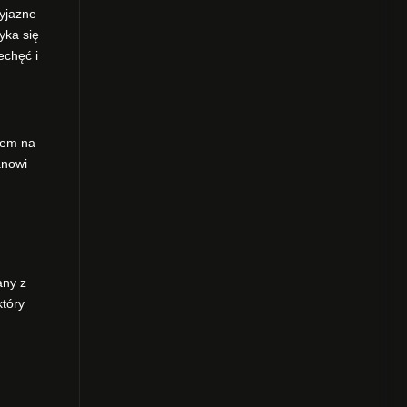
zyjazne
yka się
echęć i
odem na
anowi
any z
który