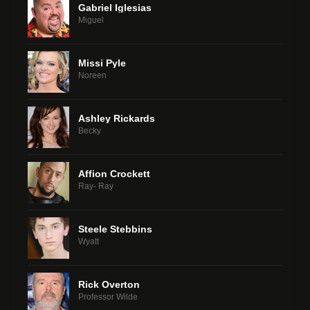
Gabriel Iglesias
Miguel
Missi Pyle
Noreen
Ashley Rickards
Becky
Affion Crockett
Ray- Ray
Steele Stebbins
Wyatt
Rick Overton
Professor Wilde