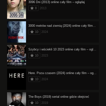
3096 Dni (2013) online cały film – oglądaj
8
2013
3000 metrów nad ziemią (2024) online cały film – oglądaj
10
2024
Szybcy i wściekli 10 2023 online cały film – oglądaj
10
2023
Here. Poza czasem (2024) online cały film – oglądaj
10
2024
The Boys (2019) serial online gdzie obejrzeć
10
2019