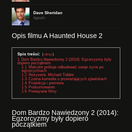
Dave Sheridan
Agouhl
Opis filmu A Haunted House 2
Spis treści:
ukryj
1
Dom Bardzo Nawiedzony 2 (2014): Egzorcyzmy były
dopiero początkiem
1.1
Malcolm próbuje odbudować swoje życie po
egzorcyzmach
1.2
Reżyseria: Michael Tiddes
1.3
Czarna komedia o przerażających zjawiskach
1.4
Produkcja i premiera
1.5
Podsumowanie:
1.6
Powiązane filmy:
Dom Bardzo Nawiedzony 2 (2014):
Egzorcyzmy były dopiero
początkiem