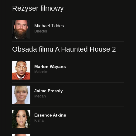
Reżyser filmowy
Michael Tiddes
Director
Obsada filmu A Haunted House 2
Marlon Wayans
Malcolm
Jaime Pressly
Megan
Essence Atkins
Kisha