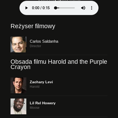
Reżyser filmowy
Carlos Saldanha
Director
Obsada filmu Harold and the Purple
Crayon
Zachary Levi
Harold
Lil Rel Howery
Moose