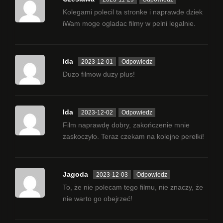
Kolegami polecil ta stronke i naprawde dziek
iWam moge ogladac filmy w pelni legalnie.
Ida
2023-12-01
Odpowiedz
Duzo filmow duzy plus!
Ida
2023-12-02
Odpowiedz
Film naprawdę dobry, zakończenie mnie
zaskoczyło. Teraz czekam na kolejne perełki!
Jagoda
2023-12-03
Odpowiedz
To, że nie polecam tego filmu, nie znaczy, że
nie warto go obejrzeć!