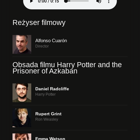
Reżyser filmowy
Alfonso Cuarón
Director
Obsada filmu Harry Potter and the
Prisoner of Azkaban
Daniel Radcliffe
Harry Potter
Rupert Grint
Ron Weasley
Emma Watson