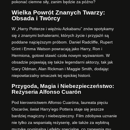
pokonać ciemne siły, zanim będzie za późno?
Wielka Powrót Znanych Twarzy:
Obsada i Twórcy
W „Harry Potterze i więźniu Azkabanu” znów spotykamy
się z znanymi bohaterami, których życie i przyjaźń są
poddane najcięższym próbom. Daniel Radcliffe, Rupert
Grint i Emma Watson powracają jako Harry, Ron i
Hermiona, gotowi stawić czoła nowym wyzwaniom. W
obsadzie pojawiają się także legendarni aktorzy, tak jak
Gary Oldman, Alan Rickman i Maggie Smith, dodając
niepowtarzalny smaczek tej epickiej historii.
Przygoda, Magia i Niebezpieczeństwo:
Reżyseria Alfonso Cuarón
Pod kierownictwem Alfonso Cuaróna, laureata pięciu
Oscarów, świat Harry’ego Pottera staje się jeszcze
bardziej magiczny i niebezpieczny. Film zdobywa uznanie
nie tylko za wspaniałą reżyserię, ale także za wybitną
muzykę oryginalną i efekty specjalne, co zapewnia mu