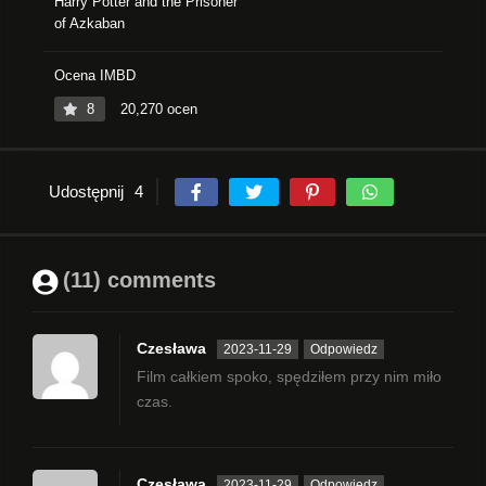
Harry Potter and the Prisoner
of Azkaban
Ocena IMBD
8
20,270 ocen
Udostępnij
4
(11) comments
Czesława
2023-11-29
Odpowiedz
Film całkiem spoko, spędziłem przy nim miło
czas.
Czesława
2023-11-29
Odpowiedz