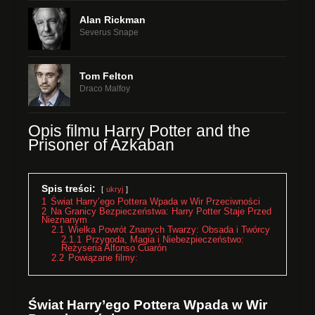
Alan Rickman
Severus Snape
Tom Felton
Draco Malfoy
Opis filmu Harry Potter and the
Prisoner of Azkaban
Spis treści:
ukryj
1
Świat Harry’ego Pottera Wpada w Wir Przeciwności
2
Na Granicy Bezpieczeństwa: Harry Potter Staje Przed
Nieznanym
2.1
Wielka Powrót Znanych Twarzy: Obsada i Twórcy
2.1.1
Przygoda, Magia i Niebezpieczeństwo:
Reżyseria Alfonso Cuarón
2.2
Powiązane filmy:
Świat Harry’ego Pottera Wpada w Wir