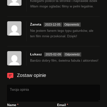
Kolegami polecil ta stronke i naprawde dziek
iWam moge ogladac filmy w pelni legalnie.
Żaneta
2023-12-05
Odpowiedz
Nie jestem fanem tego typu gatunków, ale
ten film mnie przekonał. Dzięki!
Łukasz
2025-02-09
Odpowiedz
Bardzo dobry film, świetna fabuła i aktorstwo!
Zostaw opinie
Name
Email
*
*