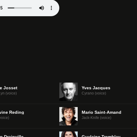
ie Josset
Yves Jacques
yn (voice)
Cyrano (voice)
vine Reding
Mario Saint-Amand
voice)
Jack-Knife (voice)
n Drainville
Guylaine Tremblay