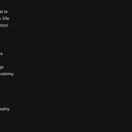
t to
o 10e
eszyć
na
je
chodzimy
ealny