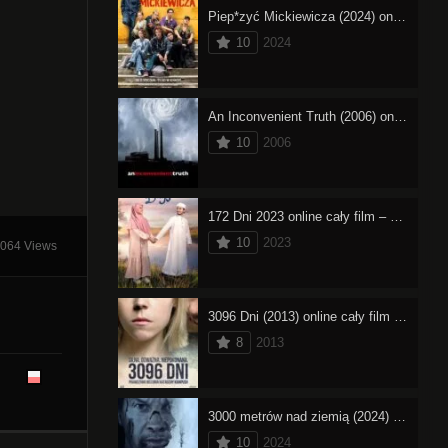
Piep*zyć Mickiewicza (2024) online cały film – oglądaj
10
2024
An Inconvenient Truth (2006) online cały film – oglądaj
10
2006
172 Dni 2023 online cały film – oglądaj
10
2023
064 Views
3096 Dni (2013) online cały film – oglądaj
8
2013
3000 metrów nad ziemią (2024) online cały film – oglądaj
10
2024