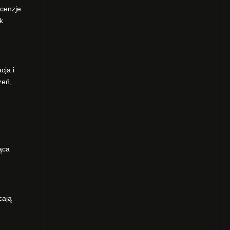
ecenzje
k
cja i
zeń,
ąca
cają