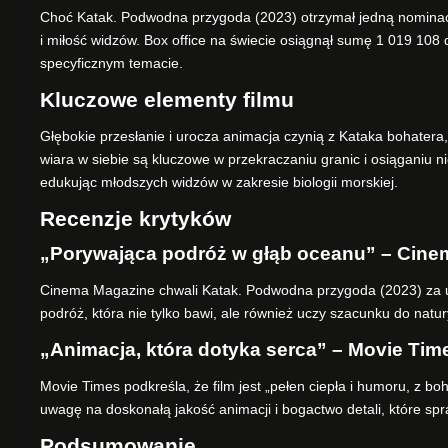
Choć Katak. Podwodna przygoda (2023) otrzymał jedną nominacj
i miłość widzów. Box office na świecie osiągnął sumę 1 019 108
specyficznym temacie.
Kluczowe elementy filmu
Głębokie przesłanie i urocza animacja czynią z Kataka bohatera,
wiara w siebie są kluczowe w przekraczaniu granic i osiąganiu 
edukując młodszych widzów w zakresie biologii morskiej.
Recenzje krytyków
„Porywająca podróż w głąb oceanu” – Cine
Cinema Magazine chwali Katak. Podwodna przygoda (2023) za uni
podróż, która nie tylko bawi, ale również uczy szacunku do natur
„Animacja, która dotyka serca” – Movie Tim
Movie Times podkreśla, że film jest „pełen ciepła i humoru, z bo
uwagę na doskonałą jakość animacji i bogactwo detali, które spr
Podsumowanie