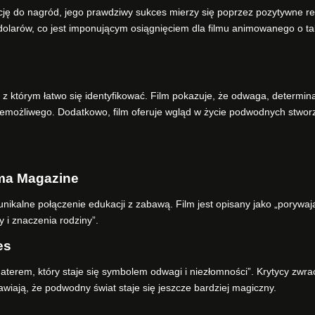
ę do nagród, jego prawdziwy sukces mierzy się poprzez pozytywne r
 dolarów, co jest imponującym osiągnięciem dla filmu animowanego o ta
 z którym łatwo się identyfikować. Film pokazuje, że odwaga, determina
niemożliwego. Dodatkowo, film oferuje wgląd w życie podwodnych stwor
ma Magazine
kalne połączenie edukacji z zabawą. Film jest opisany jako „porywaj
y i znaczenia rodziny”.
es
haterem, który staje się symbolem odwagi i niezłomności”. Krytycy zwra
awiają, że podwodny świat staje się jeszcze bardziej magiczny.