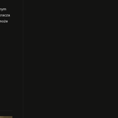
znym
kracza
 może