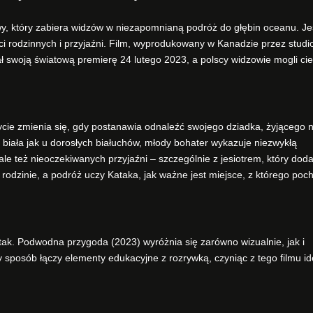
, który zabiera widzów w niezapomnianą podróż do głębin oceanu. Jes
ci rodzinnych i przyjaźni. Film, wyprodukowany w Kanadzie przez studi
 swoją światową premierę 24 lutego 2023, a polscy widzowie mogli ci
ycie zmienia się, gdy postanawia odnaleźć swojego dziadka, żyjącego 
biała jak u dorosłych białuchów, młody bohater wykazuje niezwykłą
ale też nieoczekiwanych przyjaźni – szczególnie z jesiotrem, który doda
rodzinie, a podróż uczy Kataka, jak ważne jest miejsce, z którego po
tak. Podwodna przygoda (2023) wyróżnia się zarówno wizualnie, jak i
y sposób łączy elementy edukacyjne z rozrywką, czyniąc z tego filmu id