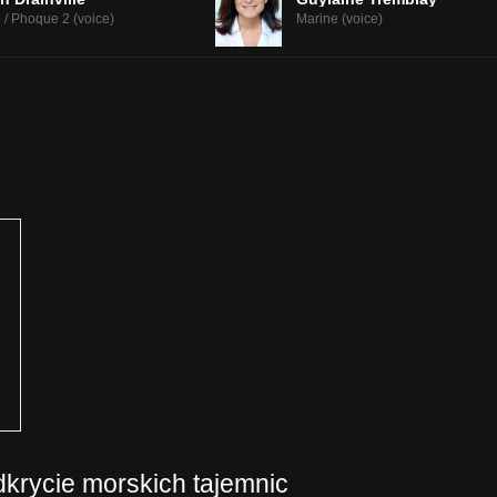
 / Phoque 2 (voice)
Marine (voice)
krycie morskich tajemnic