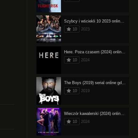
Szybcy i wściekli 10 2023 online cały film – oglądaj
10
2023
Here. Poza czasem (2024) online cały film – oglądaj
10
2024
The Boys (2019) serial online gdzie obejrzeć
10
2019
Wieczór kawalerski (2024) online cały film – oglądaj
10
2024