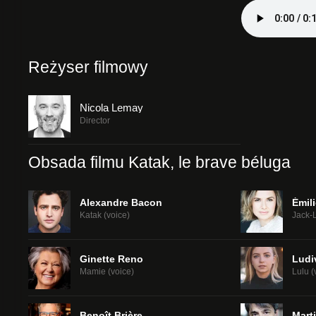
Reżyser filmowy
Nicola Lemay
Director
Obsada filmu Katak, le brave béluga
Alexandre Bacon
Émil
Katak (voice)
Jack-L
Ginette Reno
Ludi
Mamie (voice)
Lulu (
Benoît Brière
Marti