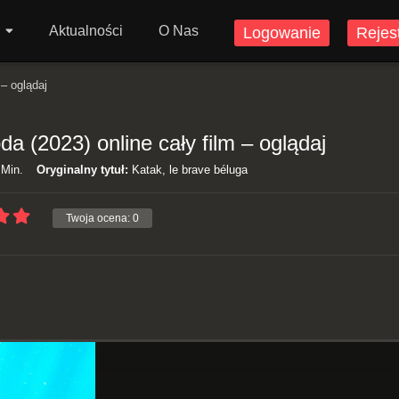
Aktualności
O Nas
Logowanie
Rejes
– oglądaj
 (2023) online cały film – oglądaj
Min.
Oryginalny tytuł:
Katak, le brave béluga
Twoja ocena:
0