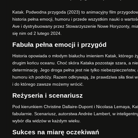
Katak. Podwodna przygoda (2023) to animacyjny film przygodowy
historia pełna emocji, humoru i przede wszystkim nauki o wartoś
Ave i dystrybuowany przez Stowarzyszenie Nowe Horyzonty, miał
się nim od 2 lutego 2024.
Fabuła pełna emocji i przygód
Historia opowiada o młodym białuchu imieniem Katak, którego ż
drugim końcu oceanu. Choć skóra Kataka pozostaje szara, a nie 
determinację. Jego droga pełna jest nie tylko niebezpieczeństw, 
humoru ich podróży. Razem odkrywają, że prawdziwa siła tkwi w 
i do którego zawsze możemy wrócić.
Reżyseria i scenariusz
Pod kierunkiem Christine Dallaire-Dupont i Nicolasa Lemaya, Ka
fabularnie. Scenariusz, autorstwa Andrée Lambert, w inteligentn
wybór dla widzów w każdym wieku.
Sukces na miarę oczekiwań