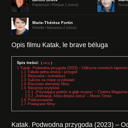
Paparrazzi / Phoque 1 (voice)
Scoop
Marie-Thérèse Fortin
Perlette / Macareux 2 (voice)
Opis filmu Katak, le brave béluga
Spis treści:
ukryj
1
Katak. Podwodna przygoda (2023) – Odkrycie morskich tajemnic
1.1
Fabuła pełna emocji i przygód
1.2
Reżyseria i scenariusz
1.3
Sukces na miarę oczekiwań
1.4
Kluczowe elementy filmu
1.5
Recenzje krytyków
1.5.1
„Porywająca podróż w głąb oceanu” – Cinema Magazine
1.5.2
„Animacja, która dotyka serca” – Movie Times
1.6
Podsumowanie
1.7
Powiązane filmy:
Katak. Podwodna przygoda (2023) – Od