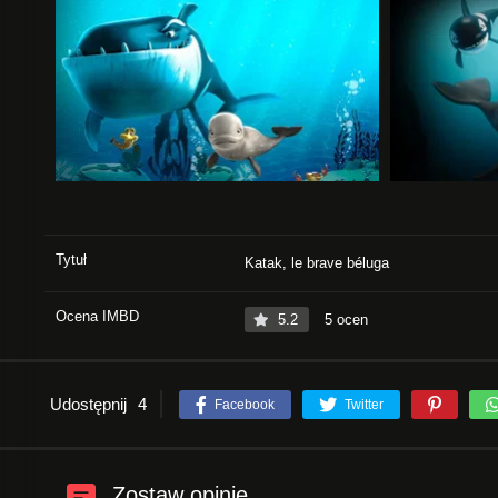
Tytuł
Katak, le brave béluga
Ocena IMBD
5.2
5 ocen
Udostępnij
4
Facebook
Twitter
Zostaw opinie