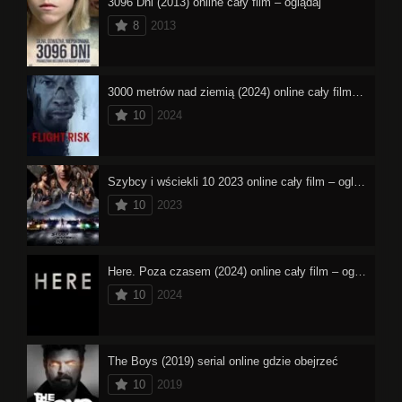
3096 Dni (2013) online cały film – oglądaj
8
2013
3000 metrów nad ziemią (2024) online cały film – oglądaj
10
2024
Szybcy i wściekli 10 2023 online cały film – oglądaj
10
2023
Here. Poza czasem (2024) online cały film – oglądaj
10
2024
The Boys (2019) serial online gdzie obejrzeć
10
2019