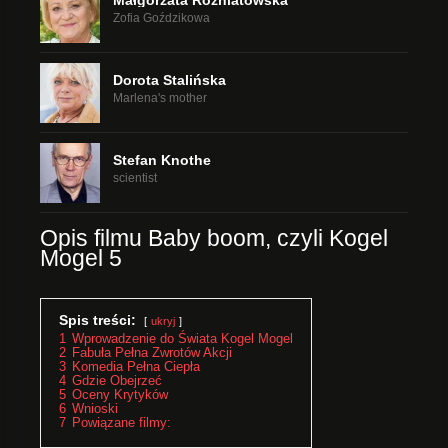
Małgorzata Rożniatowska
Zofia Goździkowa
Dorota Stalińska
Marlena's mother
Stefan Knothe
scientist
Opis filmu Baby boom, czyli Kogel
Mogel 5
Spis treści:
ukryj
1
Wprowadzenie do Świata Kogel Mogel
2
Fabuła Pełna Zwrotów Akcji
3
Komedia Pełna Ciepła
4
Gdzie Obejrzeć
5
Oceny Krytyków
6
Wnioski
7
Powiązane filmy: