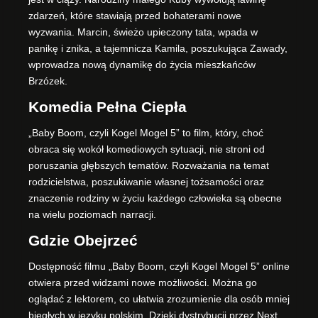
zdarzeń, które stawiają przed bohaterami nowe
wyzwania. Marcin, świeżo upieczony tata, wpada w
panikę i znika, a tajemnicza Kamila, poszukująca Zawady,
wprowadza nową dynamikę do życia mieszkańców
Brzózek.
Komedia Pełna Ciepła
„Baby Boom, czyli Kogel Mogel 5” to film, który, choć
obraca się wokół komediowych sytuacji, nie stroni od
poruszania głębszych tematów. Rozważania na temat
rodzicielstwa, poszukiwanie własnej tożsamości oraz
znaczenie rodziny w życiu każdego człowieka są obecne
na wielu poziomach narracji.
Gdzie Obejrzeć
Dostępność filmu „Baby Boom, czyli Kogel Mogel 5” online
otwiera przed widzami nowe możliwości. Można go
oglądać z lektorem, co ułatwia zrozumienie dla osób mniej
biegłych w języku polskim. Dzięki dystrybucji przez Next