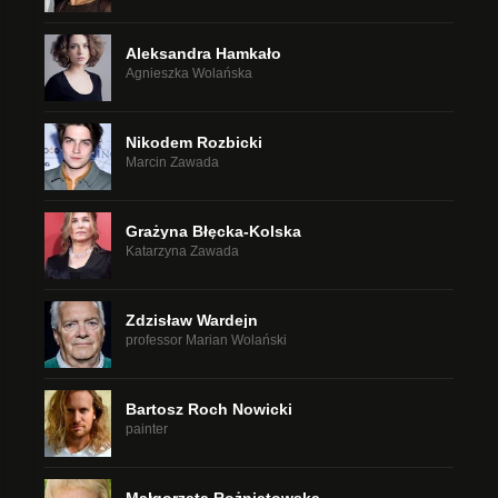
Aleksandra Hamkało
Agnieszka Wolańska
Nikodem Rozbicki
Marcin Zawada
Grażyna Błęcka-Kolska
Katarzyna Zawada
Zdzisław Wardejn
professor Marian Wolański
Bartosz Roch Nowicki
painter