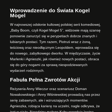
Wprowadzenie do Świata Kogel
Mogel
W najnowszej odsłonie kultowej polskiej serii komediowej,
„Baby Boom, czyli Kogel Mogel 5”, widzowie mają szansę
ponownie zanurzyć się w perypetiach dobrze znanych i
lubianych postaci. Tym razem, Piotruś wraz z żoną,
teściową oraz nieodłącznym Leopoldem, wprowadza się
do nowego, zabytkowego dworku. W międzyczasie, życie
Marlenki i Agnieszki, jak również nowych postaci, obraca
się do góry nogami za sprawą niespodziewanych
wydarzeń rodzinnych.
Fabuła Pełna Zwrotów Akcji
Reżyseria Anny Wieczur oraz scenariusz Doman
Nowakowskiego i Anny Wiśniewskiej prowadzą nas przez
serię zabawnych, ale i wzruszających momentów.
Agnieszka, robiąca karierę na uczelni, nagle odkrywa, że
jest w ciąży. Narodziny małego Kuby wywołują lawinę