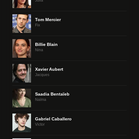
Julia
Tom Mercier
Fix
Billie Blain
Nina
Xavier Aubert
Jacques
Saadia Bentaïeb
Naïma
Gabriel Caballero
Victor