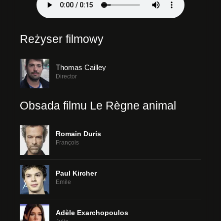
Reżyser filmowy
Thomas Cailley
Director
Obsada filmu Le Règne animal
Romain Duris
François
Paul Kircher
Émile
Adèle Exarchopoulos