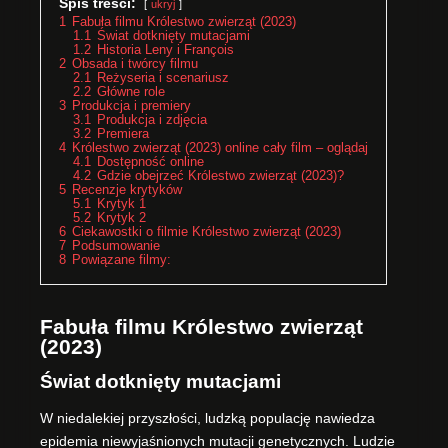
Spis treści:
ukryj
1
Fabuła filmu Królestwo zwierząt (2023)
1.1
Świat dotknięty mutacjami
1.2
Historia Leny i François
2
Obsada i twórcy filmu
2.1
Reżyseria i scenariusz
2.2
Główne role
3
Produkcja i premiery
3.1
Produkcja i zdjęcia
3.2
Premiera
4
Królestwo zwierząt (2023) online cały film – oglądaj
4.1
Dostępność online
4.2
Gdzie obejrzeć Królestwo zwierząt (2023)?
5
Recenzje krytyków
5.1
Krytyk 1
5.2
Krytyk 2
6
Ciekawostki o filmie Królestwo zwierząt (2023)
7
Podsumowanie
8
Powiązane filmy:
Fabuła filmu Królestwo zwierząt
(2023)
Świat dotknięty mutacjami
W niedalekiej przyszłości, ludzką populację nawiedza
epidemia niewyjaśnionych mutacji genetycznych. Ludzie