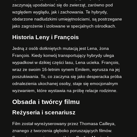
zaczynają upodabniać się do zwierząt, zarówno pod
względem wyglądu, jak i zachowania. Te hybrydy,
obdarzone nadludzkimi umiejętnościami, są postrzegane
jako zagrożenie i izolowane w specjalnych ośrodkach.
Historia Leny i François
Jedną z osób dotkniętych mutacją jest Lena, żona
François. Kiedy konwój transportujący hybrydy ulega
wypadkowi w dzikiej części lasu, Lena ucieka. François,
wraz ze swoim 16-letnim synem Emilem, wyrusza na jej
poszukiwania. To, co zaczyna się jako desperacka próba
odnalezienia ukochanej osoby, staje się emocjonalnym
wyzwaniem, które wystawia na próbę relacje rodzinne.
Obsada i twórcy filmu
Reżyseria i scenariusz
Film został wyreżyserowany przez Thomasa Cailleya,
znanego z tworzenia głęboko poruszających filmów.