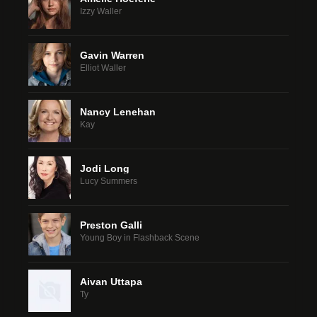
Izzy Waller
Gavin Warren
Elliot Waller
Nancy Lenehan
Kay
Jodi Long
Lucy Summers
Preston Galli
Young Boy in Flashback Scene
Aivan Uttapa
Ty