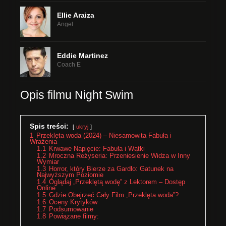
Ellie Araiza
Angel
Eddie Martinez
Coach E
Opis filmu Night Swim
Spis treści:
ukryj
1
Przeklęta woda (2024) – Niesamowita Fabuła i
Wrażenia
1.1
Krwawe Napięcie: Fabuła i Wątki
1.2
Mroczna Reżyseria: Przeniesienie Widza w Inny
Wymiar
1.3
Horror, który Bierze za Gardło: Gatunek na
Najwyższym Poziomie
1.4
Oglądaj „Przeklętą wodę” z Lektorem – Dostęp
Online
1.5
Gdzie Obejrzeć Cały Film „Przeklęta woda”?
1.6
Oceny Krytyków
1.7
Podsumowanie
1.8
Powiązane filmy: