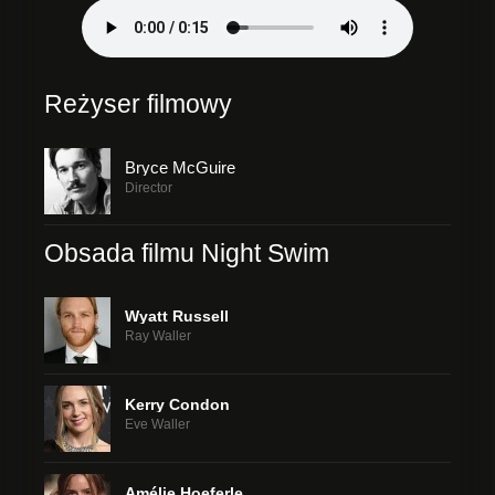
Reżyser filmowy
Bryce McGuire
Director
Obsada filmu Night Swim
Wyatt Russell
Ray Waller
Kerry Condon
Eve Waller
Amélie Hoeferle