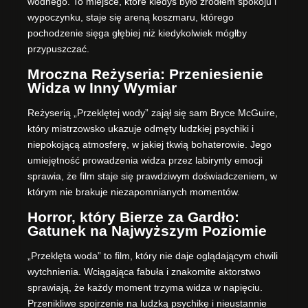
wodnego. To miejsce, które kiedyś było źródłem spokoju i
wypoczynku, staje się areną koszmaru, którego
pochodzenie sięga głębiej niż kiedykolwiek mógłby
przypuszczać.
Mroczna Reżyseria: Przeniesienie
Widza w Inny Wymiar
Reżyserią „Przeklętej wody” zajął się sam Bryce McGuire,
który mistrzowsko ukazuje odmęty ludzkiej psychiki i
niepokojącą atmosferę, w jakiej tkwią bohaterowie. Jego
umiejętność prowadzenia widza przez labirynty emocji
sprawia, że film staje się prawdziwym doświadczeniem, w
którym nie brakuje niezapomnianych momentów.
Horror, który Bierze za Gardło:
Gatunek na Najwyższym Poziomie
„Przeklęta woda” to film, który nie daje oglądającym chwili
wytchnienia. Wciągająca fabuła i znakomite aktorstwo
sprawiają, że każdy moment trzyma widza w napięciu.
Przenikliwe spojrzenie na ludzką psychikę i nieustannie