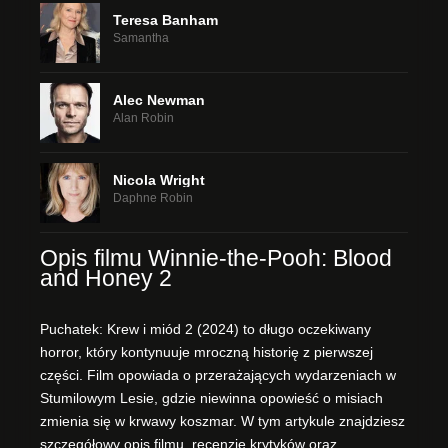
Teresa Banham
Samantha
Alec Newman
Alan Robin
Nicola Wright
Daphne Robin
Opis filmu Winnie-the-Pooh: Blood
and Honey 2
Puchatek: Krew i miód 2 (2024) to długo oczekiwany
horror, który kontynuuje mroczną historię z pierwszej
części. Film opowiada o przerażających wydarzeniach w
Stumilowym Lesie, gdzie niewinna opowieść o misiach
zmienia się w krwawy koszmar. W tym artykule znajdziesz
szczegółowy opis filmu, recenzje krytyków oraz