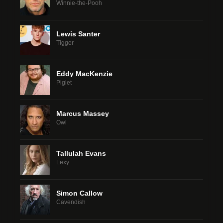
Winnie-the-Pooh
Lewis Santer
Tigger
Eddy MacKenzie
Piglet
Marcus Massey
Owl
Tallulah Evans
Lexy
Simon Callow
Cavendish