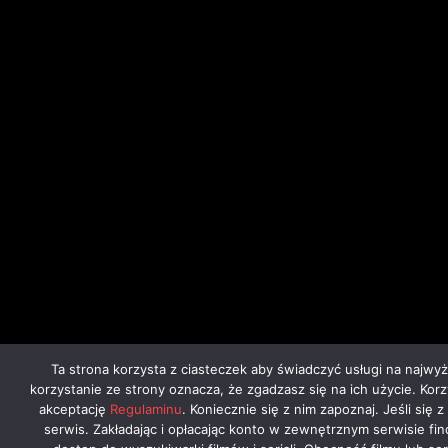
Ta strona korzysta z ciasteczek aby świadczyć usługi na najwy
korzystanie ze strony oznacza, że zgadzasz się na ich użycie. Kor
akceptację
Regulaminu
. Koniecznie się z nim zapoznaj. Jeśli się 
serwis. Zakładając i opłacając konto w zewnętrznym serwisie fi