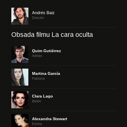
Andrés Baiz
Director
Obsada filmu La cara oculta
Quim Gutiérrez
Adrián
Martina García
Fabiana
Clara Lago
Belén
Alexandra Stewart
Emma