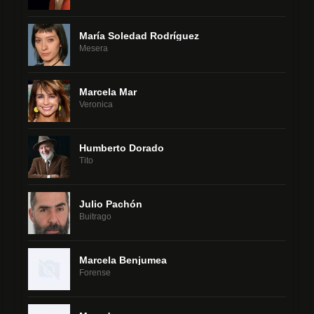
María Soledad Rodríguez
Mesera
Marcela Mar
Veronica
Humberto Dorado
Tito
Julio Pachón
Buitrago
Marcela Benjumea
Forense