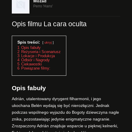
Mozad
Perro 'Hans'
Opis filmu La cara oculta
Spis treści:
ukryj
1
Opis fabuły
2
Reżyseria i Scenariusz
3
Lokacje i Produkcja
4
Odbiór i Nagrody
5
Ciekawostki
6
Powiązane filmy:
Opis fabuły
Adrián, utalentowany dyrygent filharmonii, i jego
ukochana Belén wydają się być nierozłączni. Jednak
podczas wspólnego wyjazdu do Bogoty dziewczyna nagle
znika, pozostawiając jedynie enigmatyczne nagranie.
Zrozpaczony Adrián znajduje wsparcie u pięknej kelnerki,