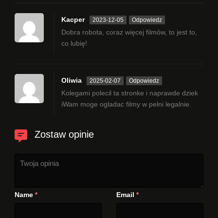
Kacper
2023-12-05
Odpowiedz
Dobra robota, coraz więcej filmów, to jest to,
co lubię!
Oliwia
2025-02-07
Odpowiedz
Kolegami polecil ta stronke i naprawde dziek
iWam moge ogladac filmy w pelni legalnie.
Zostaw opinie
Name
Email
*
*