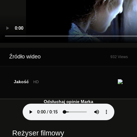
Źródło wideo
932 Views
Jakość
HD
Odsłuchaj opinie Marka
Reżyser filmowy