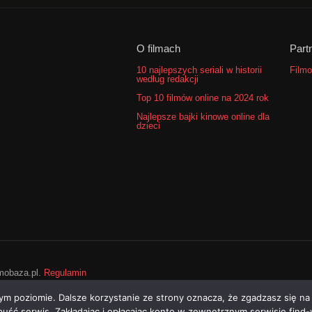
O filmach
Part
10 najlepszych seriali w historii
Filmo
według redakcji
Top 10 filmów online na 2024 rok
Najlepsze bajki kinowe online dla
dzieci
lmobaza.pl.
Regulamin
ym poziomie. Dalsze korzystanie ze strony oznacza, że zgadzasz się na
opuść serwis. Zakładając i opłacając konto w zewnętrznym serwisie find