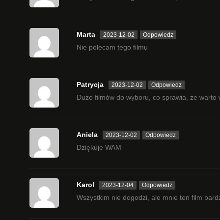
Marta
2023-12-02
Odpowiedz
Nie polecam tego filmu
Patrycja
2023-12-02
Odpowiedz
Duzo filmów do wyboru, co sprawia, że warto 
Aniela
2023-12-02
Odpowiedz
Dziękuje WAM
Karol
2023-12-04
Odpowiedz
Wszystkim nie dogodzi, ale mnie ten film bard