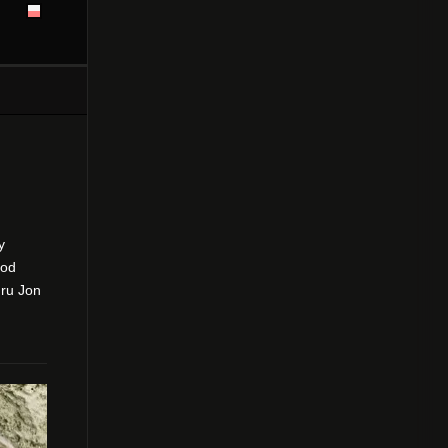
y
pod
uru Jon