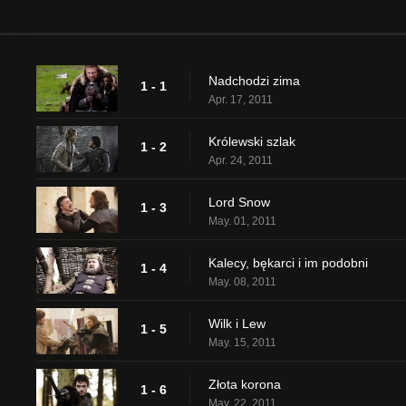
Nadchodzi zima
1 - 1
Apr. 17, 2011
Królewski szlak
1 - 2
Apr. 24, 2011
Lord Snow
1 - 3
May. 01, 2011
Kalecy, bękarci i im podobni
1 - 4
May. 08, 2011
Wilk i Lew
1 - 5
May. 15, 2011
Złota korona
1 - 6
May. 22, 2011