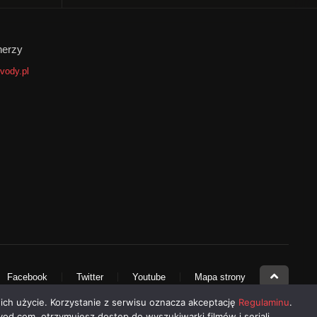
nerzy
vody.pl
Facebook
Twitter
Youtube
Mapa strony
 ich użycie. Korzystanie z serwisu oznacza akceptację
Regulaminu
.
-vod.com, otrzymujesz dostęp do wyszukiwarki filmów i seriali.