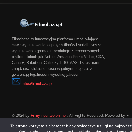
Filmobaza to innowacyjna platforma umożliwiająca
łatwe wyszukiwanie legalnych filmów i seriali. Nasza
wyszukiwarka gromadzi produkcje z renomowanych
platform takich jak Netflix, Amazon Prime Video, CDA,
Canal+, Rakutten, Chili czy HBO MAX. Dzięki nam
znajdziesz ulubione treści w jednym miejscu, z
gwarancją legalności i wysokiej jakości.
info@filmobaza.pl
© 2024 by
Filmy i seriale online
. All Rights Reserved. Powered by Fi
Ta strona korzysta z ciasteczek aby świadczyć usługi na najwyższ
Koniecznie się z nim zapoznaj. Jeśli się z nim nie zgadzasz, 