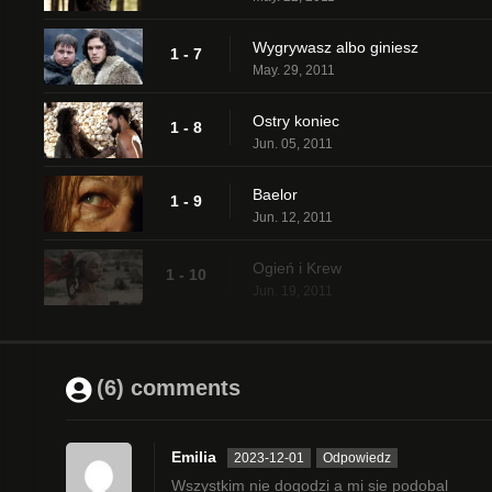
Wygrywasz albo giniesz
1 - 7
May. 29, 2011
Ostry koniec
1 - 8
Jun. 05, 2011
Baelor
1 - 9
Jun. 12, 2011
Ogień i Krew
1 - 10
Jun. 19, 2011
(6) comments
Emilia
2023-12-01
Odpowiedz
Wszystkim nie dogodzi a mi sie podobal