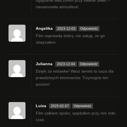
oglądanie wieczorem przy świetle świec –
niesamowita atmosfera!
Angelika
2023-12-03
Odpowiedz
Film naprawdę dobry, nie żałuję, że go
obejrzałem.
Julianna
2023-12-04
Odpowiedz
Dzięki za wstawke! Wasz serwis to oaza dla
prawdziwych kinomanów. Trzymajcie ten
poziom!
Luiza
2025-02-07
Odpowiedz
Film całkiem spoko, spędziłem przy nim miło
czas.