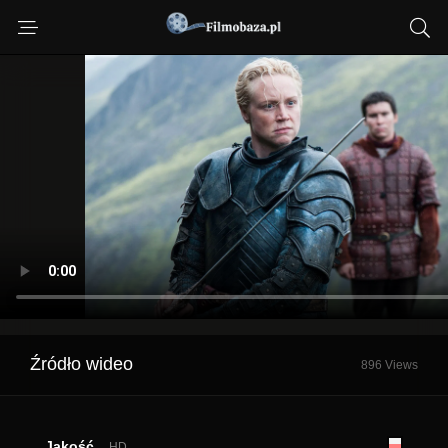
Źródło wideo
896 Views
Jakość
HD