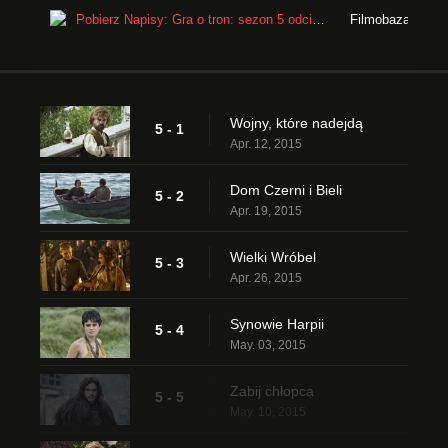
Pobierz Napisy: Gra o tron: sezon 5 odcinek 5
Filmobaza - Nap
Wojny, które nadejdą
5 - 1
Apr. 12, 2015
Dom Czerni i Bieli
5 - 2
Apr. 19, 2015
Wielki Wróbel
5 - 3
Apr. 26, 2015
Synowie Harpii
5 - 4
May. 03, 2015
Zabij chłopca
5 - 5
May. 10, 2015