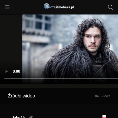
Źródło wideo
849 Views
Jakość
HD