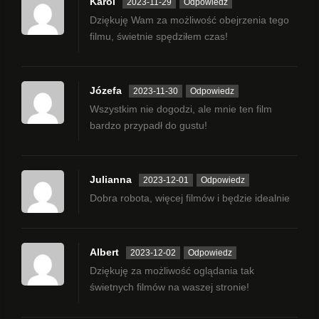
Karol
2023-11-29
Odpowiedz
Dziękuję Wam za możliwość obejrzenia tego
filmu, świetnie spędziłem czas!
Józefa
2023-11-30
Odpowiedz
Wszystkim nie dogodzi, ale mnie ten film
bardzo przypadł do gustu!
Julianna
2023-12-01
Odpowiedz
Dobra robota, więcej filmów i będzie idealnie
Albert
2023-12-02
Odpowiedz
Dziękuję za możliwość oglądania tak
świetnych filmów na waszej stronie!