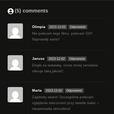
(5) comments
Olimpia
2023-12-02
Odpowiedz
Nie polecam tego filmu, polecam GO!
Naprawdę warto!
Janusz
2023-12-02
Odpowiedz
Dzięki za wstawkę, coraz mniej serwisów
oferuje taką jakość!
Marta
2023-12-02
Odpowiedz
Zajebisty seans! Szczególnie polecam
oglądanie wieczorem przy świetle świec –
niesamowita atmosfera!