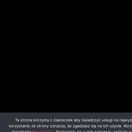
Ta strona korzysta z ciasteczek aby świadczyć usługi na najwy
korzystanie ze strony oznacza, że zgadzasz się na ich użycie. Kor
akceptację
Regulaminu
. Koniecznie się z nim zapoznaj. Jeśli się 