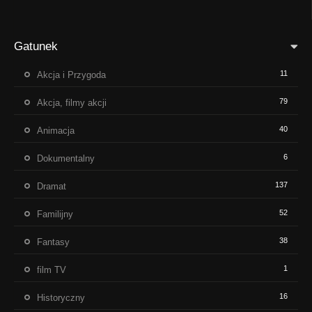
Gatunek
11
Akcja i Przygoda
79
Akcja, filmy akcji
40
Animacja
6
Dokumentalny
137
Dramat
52
Familijny
38
Fantasy
1
film TV
16
Historyczny