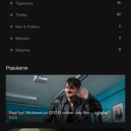
31
Tajemnica
67
Thriller
1
War & Politics
2
Western
6
Wojenny
Popularne
Piep*zyć Mickiewicza (2024) online cały film – oglądaj
2024