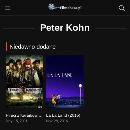
Peter Kohn
Niedawno dodane
Piraci z Karaibów: Na nieznanych wodach (2011)
La La Land (2016)
0
0
May. 15, 2011
Nov. 29, 2016