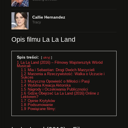
Callie Hernandez
Tracy
Opis filmu La La Land
Spis treści:
ukryj
1
La La Land (2016) – Filmowy Majstersztyk Wśród
Musicali
1.1
Mia i Sebastian: Drogi Dwóch Marzycieli
1.2
Marzenia a Rzeczywistość: Walka o Uczucie i
Sukces
1.3
Muzyczna Opowieść o Miłości i Pasji
1.4
Wybitna Kreacja Aktorska
1.5
Nagrody i Oczekiwania Publiczności
1.6
Gdzie Obejrzeć La La Land (2016) Online z
Lektorem?
1.7
Opinie Krytyków
1.8
Podsumowanie
1.9
Powiązane filmy: