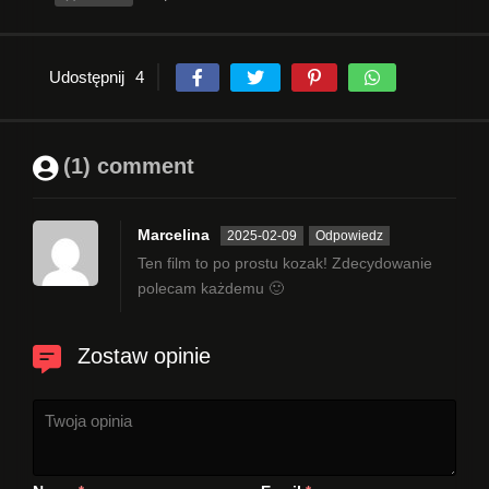
Udostępnij
4
(1) comment
Marcelina
2025-02-09
Odpowiedz
Ten film to po prostu kozak! Zdecydowanie
polecam każdemu 🙂
Zostaw opinie