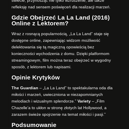
świecie, przynosząc nie tylko wzruszenie, ale także
refleksję nad sensem poświęceń dla realizacji marzeń.
Gdzie Obejrzeć La La Land (2016)
Online z Lektorem?
Wraz z rosnącą popularnością, „La La Land” staje się
dostępne online, zapewniając widzom możliwość
delektowania się tą magiczną opowieścią bez
konieczności wychodzenia z domu. Dzięki platformom
streamingowym, film można teraz obejrzeć w wygodny
sposób, z lektorem lub napisami.
Opinie Krytyków
The Guardian
– „La La Land” to spektakularna oda dla
miłości i marzeń, uwieczniona w niezapomnianych
melodiach i wizualnym splendorze.”
Variety
– „Film
Chazelle’a to ukłon w stronę złotych lat Hollywood, a
zarazem świeże spojrzenie na temat miłości i pasji.”
Podsumowanie