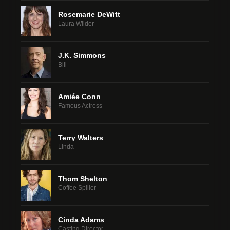
Rosemarie DeWitt
Laura Wilder
J.K. Simmons
Bill
Amiée Conn
Famous Actress
Terry Walters
Linda
Thom Shelton
Coffee Spiller
Cinda Adams
Casting Director