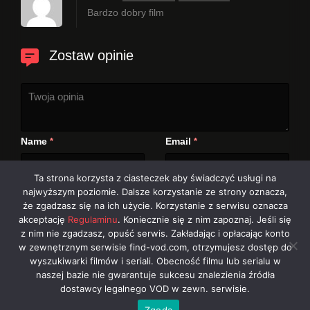
Bardzo dobry film
Zostaw opinie
Name
Email
*
*
Ta strona korzysta z ciasteczek aby świadczyć usługi na
najwyższym poziomie. Dalsze korzystanie ze strony oznacza,
Zapamiętaj moje dane w tej przeglądarce podczas
że zgadzasz się na ich użycie. Korzystanie z serwisu oznacza
pisania kolejnych komentarzy.
akceptację
Regulaminu
. Koniecznie się z nim zapoznaj. Jeśli się
z nim nie zgadzasz, opuść serwis. Zakładając i opłacając konto
w zewnętrznym serwisie find-vod.com, otrzymujesz dostęp do
wyszukiwarki filmów i seriali. Obecność filmu lub serialu w
naszej bazie nie gwarantuje sukcesu znalezienia źródła
dostawcy legalnego VOD w zewn. serwisie.
Zgoda