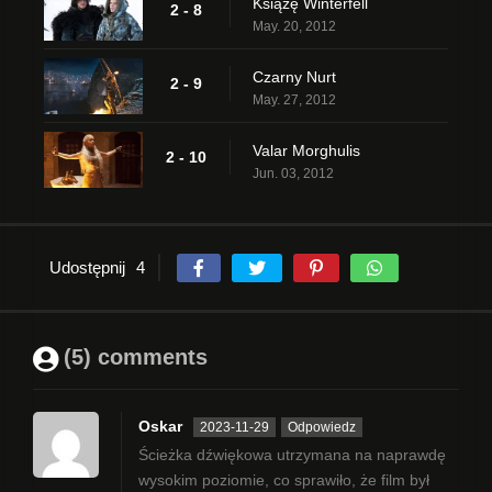
Książę Winterfell
2 - 8
May. 20, 2012
Czarny Nurt
2 - 9
May. 27, 2012
Valar Morghulis
2 - 10
Jun. 03, 2012
Udostępnij
4
(5) comments
Oskar
2023-11-29
Odpowiedz
Ścieżka dźwiękowa utrzymana na naprawdę
wysokim poziomie, co sprawiło, że film był