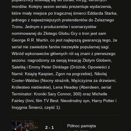
mordów. Kolejny sezon serialu prezentuje wydarzenia,
które miały miejsce po tragicznej śmierci Eddarda Starka,
jednego z najważniejszych pretendentów do Żelaznego
Tronu. Jednym z producentów i scenarzystów
nominowanej do Złotego Globu Gry o tron jest sam
George R.R. Martin, co jest najlepszą gwarancją tego, że
serial nie zawiedzie fanów niezwykle popularnej sagi.
Wśród wykonawców głównych ról są znani z pierwszego
sezonu: nagrodzony za swoją kreację Złotym Globem,
Satelitą i Emmy Peter Dinklage (Dróżnik, Opowieści z
Narnii: Książę Kaspian, Zgon na pogrzebie), Nikolaj
Coster-Waldau (Nocny strażnik, Mężczyzna za drzwiami,
Królestwo niebieskie), Lena Headey (Aberdeen, serial
Terminator: Kroniki Sary Connor, 300) oraz Michelle
Fairley (Inni, film TV Best: Nieodrodny syn, Harry Potter i
Insygnia Śmierci, część 1).
Północ pamięta
2 - 1