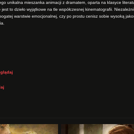
Jego unikalna mieszanka animacji z dramatem, oparta na klasyce literatu
est to dzieło wyjątkowe na tle współczesnej kinematografii. Niezależn
 o bogatej warstwie emocjonalnej, czy po prostu cenisz sobie wysoką jako
ia.
oglądaj
daj