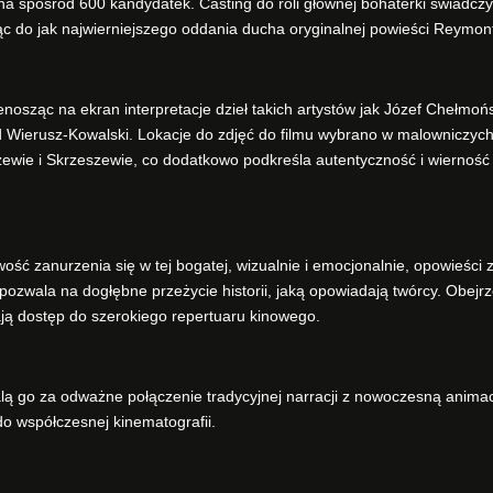
a spośród 600 kandydatek. Casting do roli głównej bohaterki świadczy
ążąc do jak najwierniejszego oddania ducha oryginalnej powieści Reymon
enosząc na ekran interpretacje dzieł takich artystów jak Józef Chełmońs
d Wierusz-Kowalski. Lokacje do zdjęć do filmu wybrano w malowniczyc
szewie i Skrzeszewie, co dodatkowo podkreśla autentyczność i wierność
ość zanurzenia się w tej bogatej, wizualnie i emocjonalnie, opowieści 
 pozwala na dogłębne przeżycie historii, jaką opowiadają twórcy. Obejr
ą dostęp do szerokiego repertuaru kinowego.
lą go za odważne połączenie tradycyjnej narracji z nowoczesną animacj
do współczesnej kinematografii.