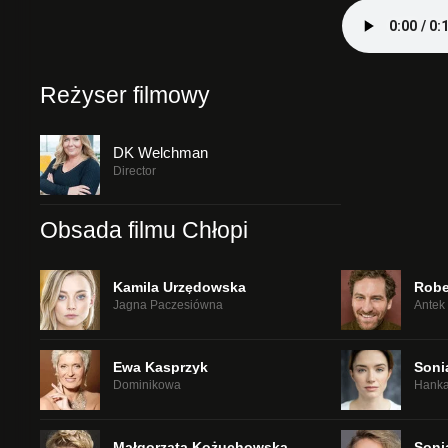
Reżyser filmowy
DK Welchman
Director
Obsada filmu Chłopi
Kamila Urzędowska
Robe
Jagna Paczesiówna
Antek
Ewa Kasprzyk
Sonia
Dominikowa
Hanka
Małgorzata Kożuchowska
Soni