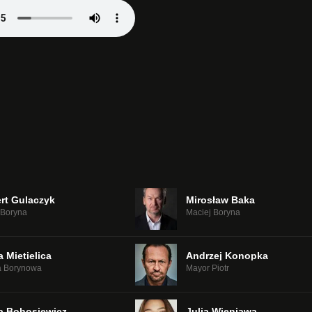
rt Gulaczyk
Mirosław Baka
 Boryna
Maciej Boryna
 Mietielica
Andrzej Konopka
 Borynowa
Mayor Piotr
a Bohosiewicz
Julia Wieniawa