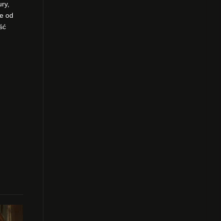
ry,
ie od
ść