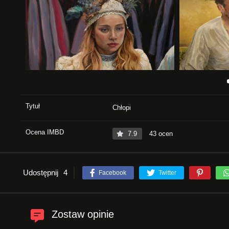
Tytuł
Chłopi
Ocena IMBD
7.9
43 ocen
Udostępnij
4
Facebook
Twitter
Zostaw opinie