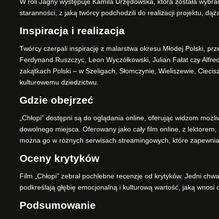
W roli Jagny występuje Kamila Urzędowska, która została wybran
staranności, z jaką twórcy podchodzili do realizacji projektu, d
Inspiracja i realizacja
Twórcy czerpali inspirację z malarstwa okresu Młodej Polski, prz
Ferdynand Ruszczyc, Leon Wyczółkowski, Julian Fałat czy Alfre
zakątkach Polski – w Szeligach, Słomczynie, Wieliszewie, Cieci
kulturowemu dziedzictwu.
Gdzie obejrzeć
„Chłopi” dostępni są do oglądania online, oferując widzom możliw
dowolnego miejsca. Oferowany jako cały film online, z lektorem,
można go w różnych serwisach streamingowych, które zapewniaj
Oceny krytyków
Film „Chłopi” zebrał pochlebne recenzje od krytyków. Jedni chwa
podkreślają głębię emocjonalną i kulturową wartość, jaką wnosi 
Podsumowanie