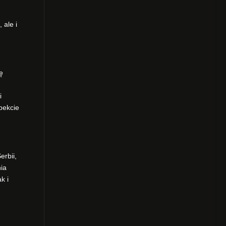
 ale i
ę
i
pekcie
erbii,
ia
k i