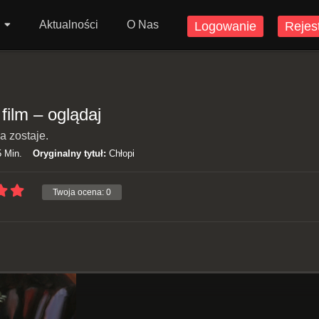
Aktualności
O Nas
Logowanie
Rejes
 film – oglądaj
a zostaje.
 Min.
Oryginalny tytuł:
Chłopi
Twoja ocena:
0