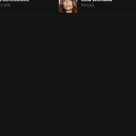
's Wife
Marysia