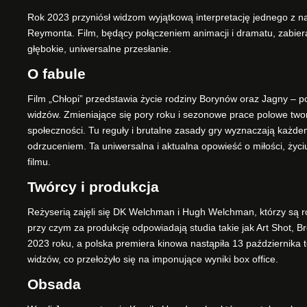
Rok 2023 przyniósł widzom wyjątkową interpretację jednego z naj
Reymonta. Film, będący połączeniem animacji i dramatu, zabiera n
głębokie, uniwersalne przesłanie.
O fabule
Film „Chłopi” przedstawia życie rodziny Borynów oraz Jagny – po
widzów. Zmieniające się pory roku i sezonowe prace polowe tworzą
społeczności. Tu reguły i brutalne zasady gry wyznaczają każd
odrzuceniem. Ta uniwersalna i aktualna opowieść o miłości, życ
filmu.
Twórcy i produkcja
Reżyserią zajęli się DK Welchman i Hugh Welchman, którzy są rów
przy czym za produkcję odpowiadają studia takie jak Art Shot, 
2023 roku, a polska premiera kinowa nastąpiła 13 października t
widzów, co przełożyło się na imponujące wyniki box office.
Obsada