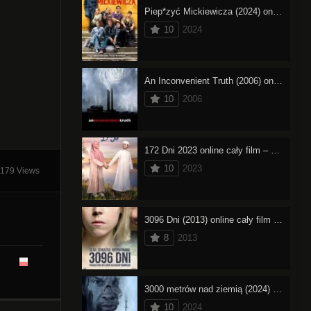
Piep*zyć Mickiewicza (2024) online cały film – oglądaj
10
2024
An Inconvenient Truth (2006) online cały film – oglądaj
10
2006
172 Dni 2023 online cały film – oglądaj
10
2023
1179 Views
3096 Dni (2013) online cały film – oglądaj
8
2013
3000 metrów nad ziemią (2024) online cały film – oglądaj
10
2024