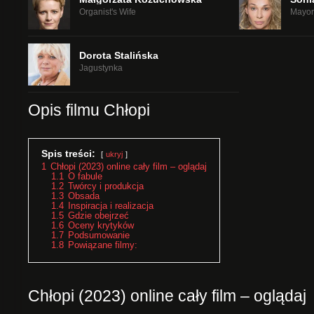
Organist's Wife
Mayor
Dorota Stalińska
Jagustynka
Opis filmu Chłopi
Spis treści:
ukryj
1
Chłopi (2023) online cały film – oglądaj
1.1
O fabule
1.2
Twórcy i produkcja
1.3
Obsada
1.4
Inspiracja i realizacja
1.5
Gdzie obejrzeć
1.6
Oceny krytyków
1.7
Podsumowanie
1.8
Powiązane filmy:
Chłopi (2023) online cały film – oglądaj