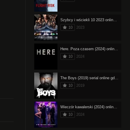
Szybcy i wściekli 10 2023 online cały film – oglądaj
10
2023
Here. Poza czasem (2024) online cały film – oglądaj
10
2024
The Boys (2019) serial online gdzie obejrzeć
10
2019
Wieczór kawalerski (2024) online cały film – oglądaj
10
2024