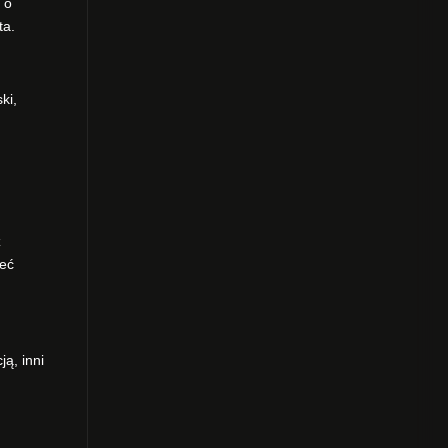
 o
ta.
ki,
h
z
zeć
ą, inni