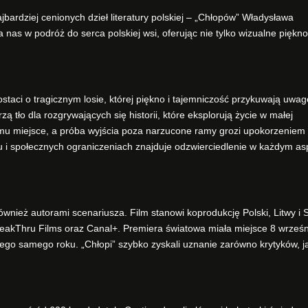
bardziej cenionych dzieł literatury polskiej – „Chłopów” Władysława
as w podróż do serca polskiej wsi, oferując nie tylko wizualne piękno,
staci o tragicznym losie, której piękno i tajemniczość przykuwają uwag
 tło dla rozgrywających się historii, które eksplorują życie w małej
emu miejsce, a próba wyjścia poza narzucone ramy grozi upokorzeniem 
iu i społecznych ograniczeniach znajduje odzwierciedlenie w każdym as
nież autorami scenariusza. Film stanowi koprodukcję Polski, Litwy i S
BreakThru Films oraz Canal+. Premiera światowa miała miejsce 8 wrześn
ego samego roku. „Chłopi” szybko zyskali uznanie zarówno krytyków, ja