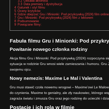
3.2
Obsada aktorska
3.3
Data premiery i dystrybucja
4
Gatunek i styl filmu
5
Oceny krytyków
6
Gdzie obejrzeć Gru i Minionki: Pod przykrywką (2024) film online
7
Gru i Minionki: Pod przykrywką (2024) film z lektorem
8
Podsumowanie
9
Powiązane filmy:
Fabuła filmu Gru i Minionki: Pod przykr
Powitanie nowego członka rodziny
Akcja filmu Gru i Minionki: Pod przykrywką (2024) rozpoczyna 
sytuacja w rodzinie Gru wnosi wiele zamieszania i humoru. Gru J
swojemu ojcu.
Nowy nemezis: Maxime Le Mal i Valentina
Gru musi stawić czoła nowemu wrogowi – Maxime’owi Le Malowi, k
do czynienia. Maxime to genialny, ale zły naukowiec, którego w
zagraża światu i zmusza Gru oraz jego rodzinę do ucieczki i dzi
Postacie i ich rola w filmie