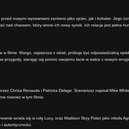
e przed nowymi wyzwaniami zarówno jako ojciec, jak i bohater. Jego żo
ć nad chaosem, który wnosi ich nowy synek. Ich relacja jest pełna hu
e w filmie. Margo, najstarsza z sióstr, próbuje być odpowiedzialną opi
asne przygody, starając się pomóc swojemu tacie w walce z nowym wrog
rzez Chrisa Renauda i Patricka Delage. Scenariusz napisał Mike White
zne również w tym filmie.
ponownie wciela się w rolę Lucy, oraz Madison Skyy Polan jako młoda Ag
 i autentyczności.