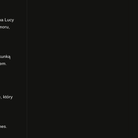
na Lucy
moru,
ekunką
iem.
, który
nes.