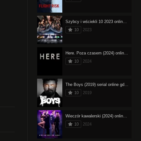
Szybcy i wściekli 10 2023 online cały film – oglądaj
10
2023
Here. Poza czasem (2024) online cały film – oglądaj
10
2024
The Boys (2019) serial online gdzie obejrzeć
10
2019
Wieczór kawalerski (2024) online cały film – oglądaj
10
2024