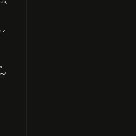
szu,
a z
i
na
czyć