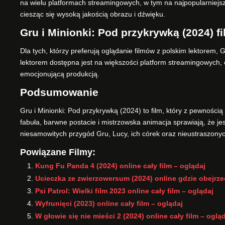
na wielu platformach streamingowych, w tym na najpopularnie
ciesząc się wysoką jakością obrazu i dźwięku.
Gru i Minionki: Pod przykrywką (2024) f
Dla tych, którzy preferują oglądanie filmów z polskim lektorem, 
lektorem dostępna jest na większości platform streamingowych, c
emocjonującą produkcją.
Podsumowanie
Gru i Minionki: Pod przykrywką (2024) to film, który z pewnośc
fabuła, barwne postacie i mistrzowska animacja sprawiają, że je
niesamowitych przygód Gru, Lucy, ich córek oraz nieustraszony
Powiązane Filmy:
Kung Fu Panda 4 (2024) online cały film – oglądaj
Ucieczka ze zwierzowersum (2024) online gdzie obejrze
Psi Patrol: Wielki film 2023 online cały film – oglądaj
Wyfrunięci (2023) online cały film – oglądaj
W głowie się nie mieści 2 (2024) online cały film – oglą