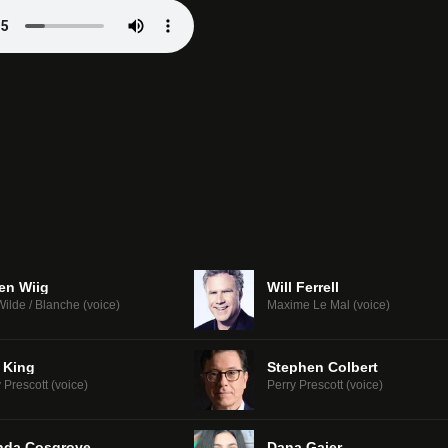
ten Wiig
Will Ferrell
ilde / Blanche (voice)
Maxime Le Mal (voice)
 King
Stephen Colbert
Prescott (voice)
Perry Prescott (voice)
nda Cosgrove
Dana Gaier