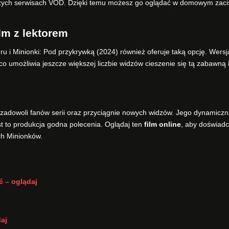
jszych serwisach VOD. Dzięki temu możesz go oglądać w domowym zaci
ilm z lektorem
Gru i Minionki: Pod przykrywką (2024) również oferuje taką opcję. Wersj
o umożliwia jeszcze większej liczbie widzów cieszenie się tą zabawną 
ią zadowoli fanów serii oraz przyciągnie nowych widzów. Jego dynamicz
st to produkcja godna polecenia. Oglądaj ten
film online
, aby doświad
ch Minionków.
ć – oglądaj
daj