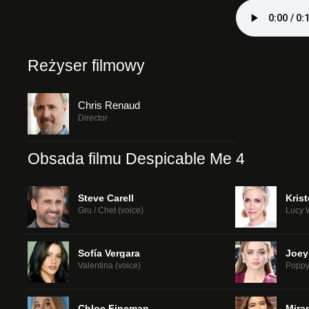
Reżyser filmowy
Chris Renaud
Director
Obsada filmu Despicable Me 4
Steve Carell
Kris
Gru / Chet (voice)
Lucy W
Sofía Vergara
Joey
Valentina (voice)
Poppy 
Chloe Fineman
Mira