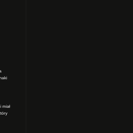
a
naki
i miał
tóry