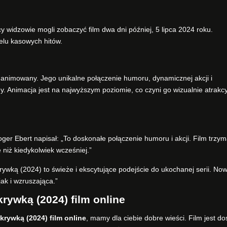
y widzowie mogli zobaczyć film dwa dni później, 5 lipca 2024 roku.
ielu kasowych hitów.
 i animowany. Jego unikalne połączenie humoru, dynamicznej akcji i
ny. Animacja jest na najwyższym poziomie, co czyni go wizualnie atrakc
oger Ebert napisał: „To doskonałe połączenie humoru i akcji. Film trzy
 niż kiedykolwiek wcześniej.”
ykrywką (2024) to świeże i ekscytujące podejście do ukochanej serii. No
ak i wzruszająca.”
krywką (2024) film online
krywką (2024) film online
, mamy dla ciebie dobre wieści. Film jest d