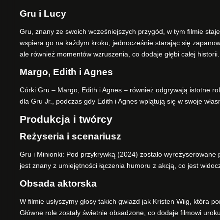
Gru i Lucy
Gru, znany ze swoich wcześniejszych przygód, w tym filmie staj
wspiera go na każdym kroku, jednocześnie starając się zapanowa
ale również momentów wzruszenia, co dodaje głębi całej historii.
Margo, Edith i Agnes
Córki Gru – Margo, Edith i Agnes – również odgrywają istotne rol
dla Gru Jr., podczas gdy Edith i Agnes wplątują się w swoje wł
Produkcja i twórcy
Reżyseria i scenariusz
Gru i Minionki: Pod przykrywką (2024) zostało wyreżyserowane p
jest znany z umiejętności łączenia humoru z akcją, co jest widoc
Obsada aktorska
W filmie usłyszymy głosy takich gwiazd jak Kristen Wiig, która 
Główne role zostały świetnie obsadzone, co dodaje filmowi uroku