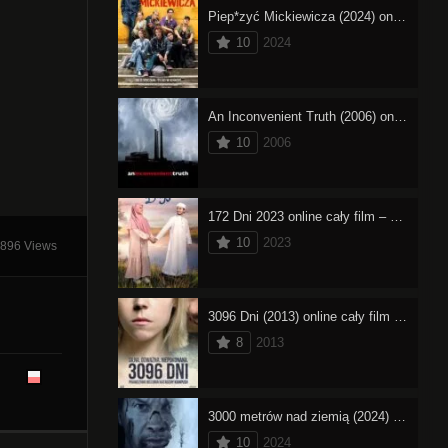
Piep*zyć Mickiewicza (2024) online cały film – oglądaj
10
2024
An Inconvenient Truth (2006) online cały film – oglądaj
10
2006
172 Dni 2023 online cały film – oglądaj
10
2023
896 Views
3096 Dni (2013) online cały film – oglądaj
8
2013
3000 metrów nad ziemią (2024) online cały film – oglądaj
10
2024