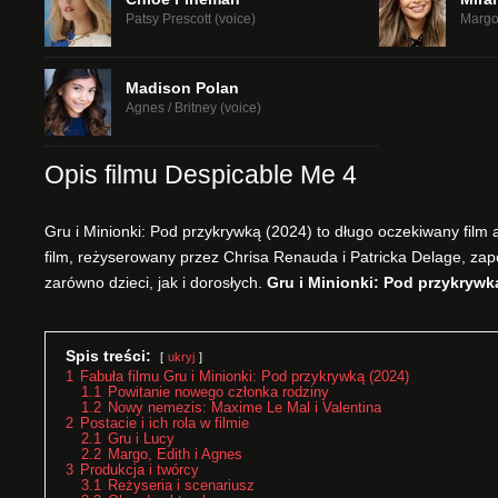
Patsy Prescott (voice)
Margo 
Madison Polan
Agnes / Britney (voice)
Opis filmu Despicable Me 4
Gru i Minionki: Pod przykrywką (2024) to długo oczekiwany film
film, reżyserowany przez Chrisa Renauda i Patricka Delage, zap
zarówno dzieci, jak i dorosłych.
Gru i Minionki: Pod przykrywką
Spis treści:
ukryj
1
Fabuła filmu Gru i Minionki: Pod przykrywką (2024)
1.1
Powitanie nowego członka rodziny
1.2
Nowy nemezis: Maxime Le Mal i Valentina
2
Postacie i ich rola w filmie
2.1
Gru i Lucy
2.2
Margo, Edith i Agnes
3
Produkcja i twórcy
3.1
Reżyseria i scenariusz