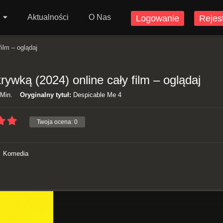
Aktualności
O Nas
Logowanie
Rejes
film – oglądaj
rywką (2024) online cały film – oglądaj
Min.
Oryginalny tytuł:
Despicable Me 4
Twoja ocena:
0
Komedia