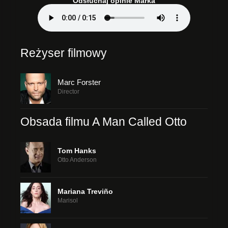
Odsłuchaj opinie Marka
Reżyser filmowy
Marc Forster
Director
Obsada filmu A Man Called Otto
Tom Hanks
Otto Anderson
Mariana Treviño
Marisol