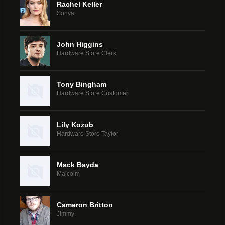
Rachel Keller
Sonya
John Higgins
Hardware Store Clerk
Tony Bingham
Hardware Store Customer
Lily Kozub
Hardware Store Taylor
Mack Bayda
Malcolm
Cameron Britton
Jimmy