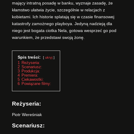
mający intratną posadę w banku, wyznaje zasadę, że
kłamstwo ułatwia życie, szczególnie w relacjach z
kobietami. Ich historie splatają się w czasie finansowej
katastrofy zamożnego playboya. Jedyną nadzieją dla
niego jest bogata ciotka Nela, gotowa wesprzeć go pod
warunkiem, że przedstawi swoją żonę.
Spis treści:
ukryj
1
Reżyseria:
2
Scenariusz:
3
Produkcja:
4
Premiera:
5
Ciekawostki:
6
Powiązane filmy:
Reżyseria:
Piotr Wereśniak
Scenariusz: