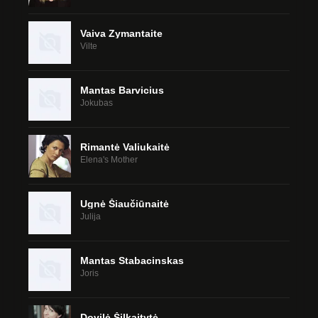
Vaiva Zymantaite
Vilte
Mantas Barvicius
Jokubas
Rimantė Valiukaitė
Elena's Mother
Ugnė Šiaučiūnaitė
Julija
Mantas Stabacinskas
Joris
Dovilė Šilkaitytė