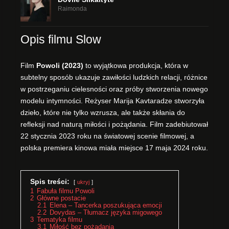
Raimonda
Opis filmu Slow
Film
Powoli (2023)
to wyjątkowa produkcja, która w
subtelny sposób ukazuje zawiłości ludzkich relacji, różnice
w postrzeganiu cielesności oraz próby stworzenia nowego
modelu intymności. Reżyser Marija Kavtaradze stworzyła
dzieło, które nie tylko wzrusza, ale także skłania do
refleksji nad naturą miłości i pożądania. Film zadebiutował
22 stycznia 2023 roku na światowej scenie filmowej, a
polska premiera kinowa miała miejsce 17 maja 2024 roku.
Spis treści:
ukryj
1
Fabuła filmu Powoli
2
Główne postacie
2.1
Elena – Tancerka poszukująca emocji
2.2
Dovydas – Tłumacz języka migowego
3
Tematyka filmu
3.1
Miłość bez pożądania