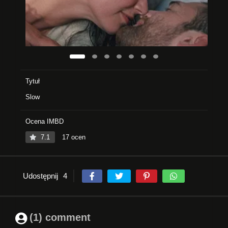
Tytuł
Slow
Ocena IMBD
7.1
17 ocen
Udostępnij
4
(1) comment