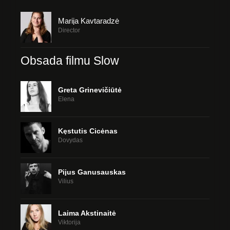
Marija Kavtaradzė
Director
Obsada filmu Slow
Greta Grinevičiūtė
Elena
Kęstutis Cicėnas
Dovydas
Pijus Ganusauskas
Vilius
Laima Akstinaitė
Viktorija