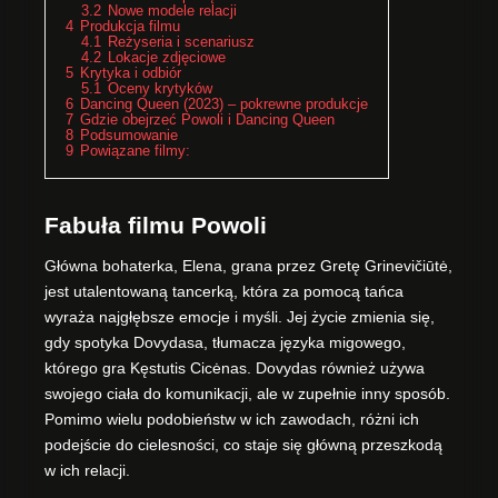
3.2
Nowe modele relacji
4
Produkcja filmu
4.1
Reżyseria i scenariusz
4.2
Lokacje zdjęciowe
5
Krytyka i odbiór
5.1
Oceny krytyków
6
Dancing Queen (2023) – pokrewne produkcje
7
Gdzie obejrzeć Powoli i Dancing Queen
8
Podsumowanie
9
Powiązane filmy:
Fabuła filmu Powoli
Główna bohaterka, Elena, grana przez Gretę Grinevičiūtė,
jest utalentowaną tancerką, która za pomocą tańca
wyraża najgłębsze emocje i myśli. Jej życie zmienia się,
gdy spotyka Dovydasa, tłumacza języka migowego,
którego gra Kęstutis Cicėnas. Dovydas również używa
swojego ciała do komunikacji, ale w zupełnie inny sposób.
Pomimo wielu podobieństw w ich zawodach, różni ich
podejście do cielesności, co staje się główną przeszkodą
w ich relacji.