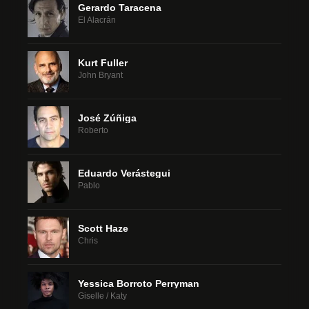
Gerardo Taracena
El Alacrán
Kurt Fuller
John Bryant
José Zúñiga
Roberto
Eduardo Verástegui
Pablo
Scott Haze
Chris
Yessica Borroto Perryman
Giselle / Katy