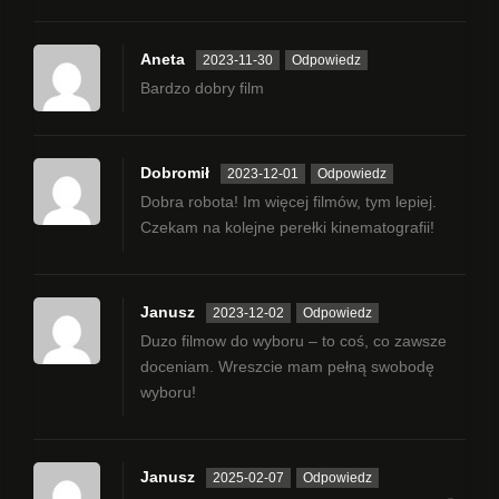
Aneta
2023-11-30
Odpowiedz
Bardzo dobry film
Dobromił
2023-12-01
Odpowiedz
Dobra robota! Im więcej filmów, tym lepiej.
Czekam na kolejne perełki kinematografii!
Janusz
2023-12-02
Odpowiedz
Duzo filmow do wyboru – to coś, co zawsze
doceniam. Wreszcie mam pełną swobodę
wyboru!
Janusz
2025-02-07
Odpowiedz