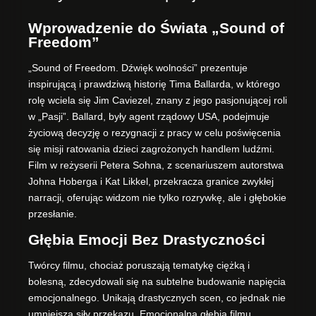
Wprowadzenie do Świata „Sound of
Freedom”
„Sound of Freedom. Dźwięk wolności” prezentuje
inspirującą i prawdziwą historię Tima Ballarda, w którego
rolę wciela się Jim Caviezel, znany z jego pasjonującej roli
w „Pasji”. Ballard, były agent rządowy USA, podejmuje
życiową decyzję o rezygnacji z pracy w celu poświęcenia
się misji ratowania dzieci zagrożonych handlem ludźmi.
Film w reżyserii Petera Sohna, z scenariuszem autorstwa
Johna Hoberga i Kat Likkel, przekracza granice zwykłej
narracji, oferując widzom nie tylko rozrywkę, ale i głębokie
przesłanie.
Głębia Emocji Bez Drastyczności
Twórcy filmu, chociaż poruszają tematykę ciężką i
bolesną, zdecydowali się na subtelne budowanie napięcia
emocjonalnego. Unikają drastycznych scen, co jednak nie
umniejsza siły przekazu. Emocjonalna głębia filmu,