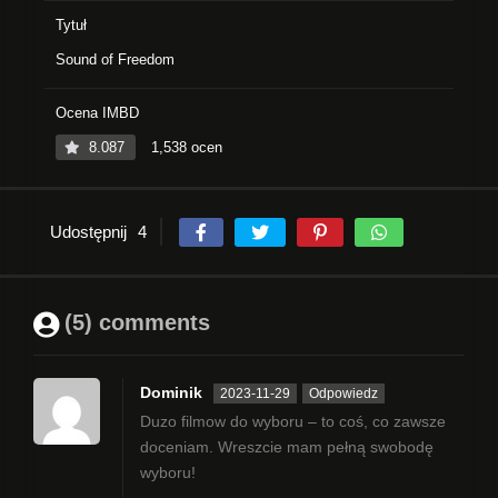
Tytuł
Sound of Freedom
Ocena IMBD
8.087
1,538 ocen
Udostępnij
4
(5) comments
Dominik
2023-11-29
Odpowiedz
Duzo filmow do wyboru – to coś, co zawsze
doceniam. Wreszcie mam pełną swobodę
wyboru!