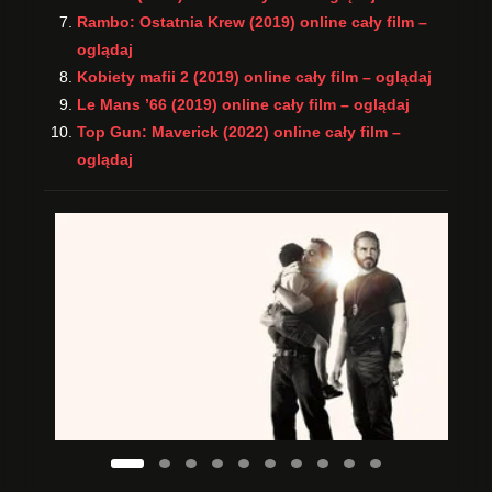
Rambo: Ostatnia Krew (2019) online cały film –
oglądaj
Kobiety mafii 2 (2019) online cały film – oglądaj
Le Mans ’66 (2019) online cały film – oglądaj
Top Gun: Maverick (2022) online cały film –
oglądaj