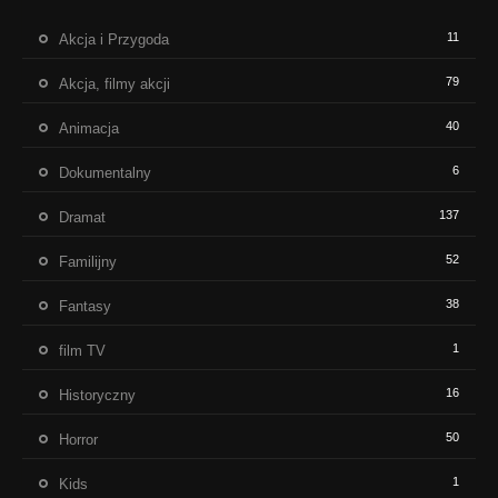
11
Akcja i Przygoda
79
Akcja, filmy akcji
40
Animacja
6
Dokumentalny
137
Dramat
52
Familijny
38
Fantasy
1
film TV
16
Historyczny
50
Horror
1
Kids