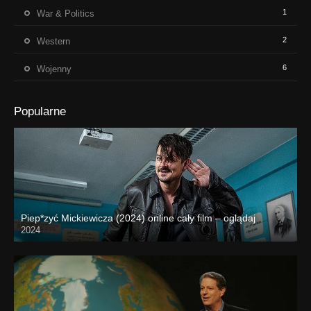
1
War & Politics
2
Western
6
Wojenny
Popularne
Piep*zyć Mickiewicza (2024) online cały film – oglądaj
2024