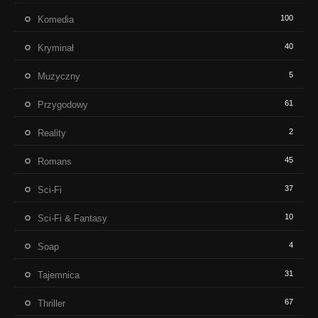
100
Komedia
40
Kryminał
5
Muzyczny
61
Przygodowy
2
Reality
45
Romans
37
Sci-Fi
10
Sci-Fi & Fantasy
4
Soap
31
Tajemnica
67
Thriller