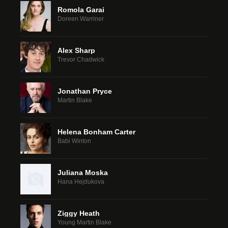
Romola Garai
Doreen Warriner
Alex Sharp
Trevor Chadwick
Jonathan Pryce
Martin Blake
Helena Bonham Carter
Babi Winton
Juliana Moska
Hana Hejdukova
Ziggy Heath
Young Martin Blake