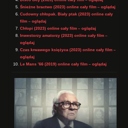
Śnieżne bractwo (2023) online cały film – oglądaj
Cudowny chłopak. Biały ptak (2023) online cały
film – oglądaj
Chłopi (2023) online cały film – oglądaj
Inwestorzy amatorzy (2023) online cały film –
oglądaj
Czas krwawego księżyca (2023) online cały film –
oglądaj
Le Mans ’66 (2019) online cały film – oglądaj