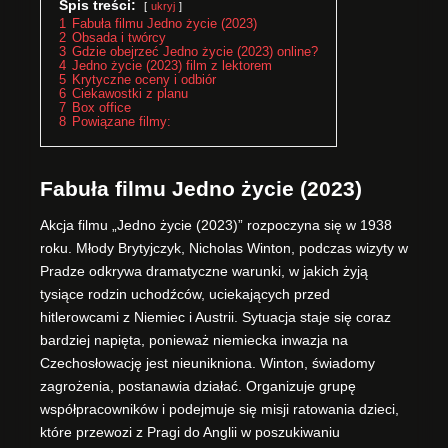
Spis treści:
ukryj
1
Fabuła filmu Jedno życie (2023)
2
Obsada i twórcy
3
Gdzie obejrzeć Jedno życie (2023) online?
4
Jedno życie (2023) film z lektorem
5
Krytyczne oceny i odbiór
6
Ciekawostki z planu
7
Box office
8
Powiązane filmy:
Fabuła filmu Jedno życie (2023)
Akcja filmu „Jedno życie (2023)” rozpoczyna się w 1938
roku. Młody Brytyjczyk, Nicholas Winton, podczas wizyty w
Pradze odkrywa dramatyczne warunki, w jakich żyją
tysiące rodzin uchodźców, uciekających przed
hitlerowcami z Niemiec i Austrii. Sytuacja staje się coraz
bardziej napięta, ponieważ niemiecka inwazja na
Czechosłowację jest nieunikniona. Winton, świadomy
zagrożenia, postanawia działać. Organizuje grupę
współpracowników i podejmuje się misji ratowania dzieci,
które przewozi z Pragi do Anglii w poszukiwaniu