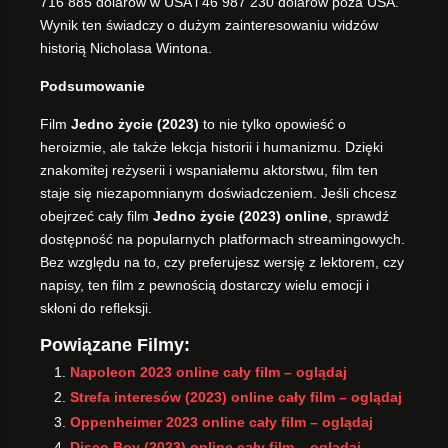
716 885 dolarów w USA i 46 987 230 dolarów poza USA.
Wynik ten świadczy o dużym zainteresowaniu widzów
historią Nicholasa Wintona.
Podsumowanie
Film
Jedno życie (2023)
to nie tylko opowieść o
heroizmie, ale także lekcja historii i humanizmu. Dzięki
znakomitej reżyserii i wspaniałemu aktorstwu, film ten
staje się niezapomnianym doświadczeniem. Jeśli chcesz
obejrzeć cały film
Jedno życie (2023) online
, sprawdź
dostępność na popularnych platformach streamingowych.
Bez względu na to, czy preferujesz wersję z lektorem, czy
napisy, ten film z pewnością dostarczy wielu emocji i
skłoni do refleksji.
Powiązane Filmy:
Napoleon 2023 online cały film – oglądaj
Strefa interesów (2023) online cały film – oglądaj
Oppenheimer 2023 online cały film – oglądaj
Disco Boy (2023) online cały film – oglądaj