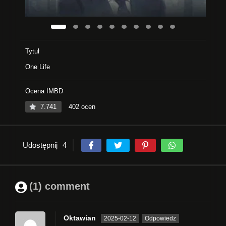
Tytuł
One Life
Ocena IMBD
7.741
402 ocen
Udostępnij
4
(1) comment
Oktawian
2025-02-12
Odpowiedz