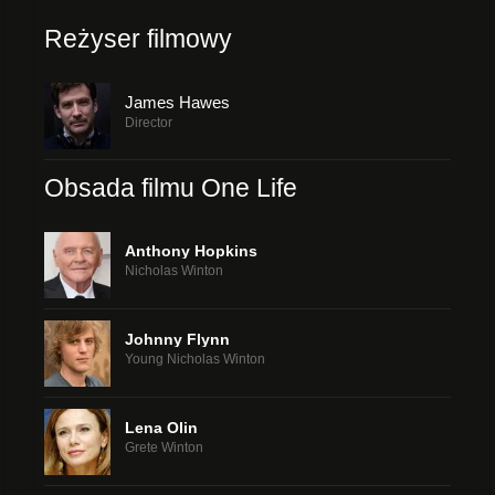
Reżyser filmowy
James Hawes
Director
Obsada filmu One Life
Anthony Hopkins
Nicholas Winton
Johnny Flynn
Young Nicholas Winton
Lena Olin
Grete Winton