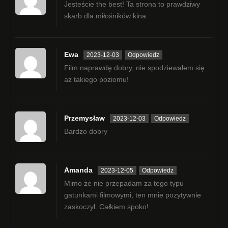
Jesteście the best! Ta strona to prawdziwy
skarb dla miłośników kina.
Ewa
2023-12-03
Odpowiedz
Film naprawdę dobry, nie spodziewałem się
aż takiego poziomu!
Przemysław
2023-12-03
Odpowiedz
Bardzo dobry
Amanda
2023-12-05
Odpowiedz
Mimo że nie przepadam za tego typu
gatunkami filmowymi, ten mnie pozytywnie
zaskoczył. Całkiem spoko!