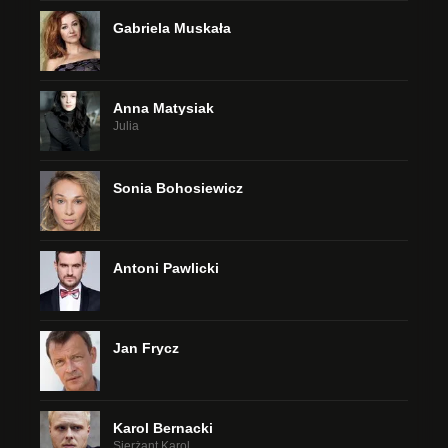
Gabriela Muskała
Anna Matysiak
Julia
Sonia Bohosiewicz
Antoni Pawlicki
Jan Frycz
Karol Bernacki
Sierżant Karol