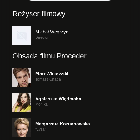
Reżyser filmowy
Michał Węgrzyn
Director
Obsada filmu Proceder
Piotr Witkowski
Tomasz Chada
Agnieszka Więdłocha
Monika
Małgorzata Kożuchowska
"Łysa"