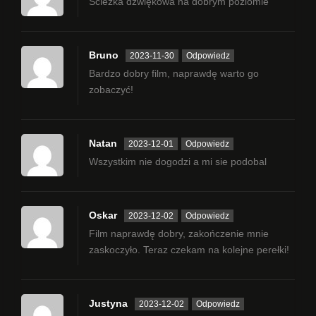
Ścieżka dźwiękowa na dobrym poziomie
Bruno
2023-11-30
Odpowiedz
Bardzo dobry film, naprawdę warto go
zobaczyć!
Natan
2023-12-01
Odpowiedz
Wszystkim nie dogodzi a mi sie podobal
Oskar
2023-12-02
Odpowiedz
Film naprawdę dobry, zakończenie mnie
zaskoczyło. Teraz czekam na kolejne perełki!
Justyna
2023-12-02
Odpowiedz