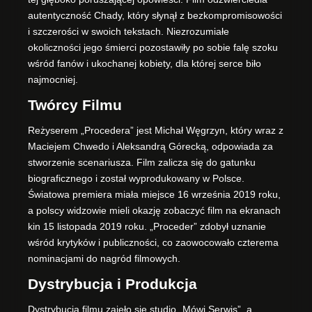
autentyczność Chady, który słynął z bezkompromisowości
i szczerości w swoich tekstach. Niezrozumiałe
okoliczności jego śmierci pozostawiły po sobie falę szoku
wśród fanów i ukochanej kobiety, dla której serce biło
najmocniej.
Twórcy Filmu
Reżyserem „Procedera” jest Michał Węgrzyn, który wraz z
Maciejem Chwedo i Aleksandrą Górecką, odpowiada za
stworzenie scenariusza. Film zalicza się do gatunku
biograficznego i został wyprodukowany w Polsce.
Światowa premiera miała miejsce 16 września 2019 roku,
a polscy widzowie mieli okazję zobaczyć film na ekranach
kin 15 listopada 2019 roku. „Proceder” zdobył uznanie
wśród krytyków i publiczności, co zaowocowało czterema
nominacjami do nagród filmowych.
Dystrybucja i Produkcja
Dystrybucją filmu zajęło się studio „Mówi Serwis”, a